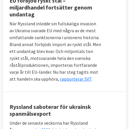
EU förbjöd ryskt stål –
miljardhandel fortsätter genom
undantag
När Ryssland inledde sin fullskaliga invasion
av Ukraina svarade EU med några av de mest
omfattande sanktionerna i unionens historia.
Bland annat förbjöds import av ryskt stål. Men
ett undantag blev kvar. Och miljontals ton
ryskt stål, motsvarande hela den svenska
råstålproduktionen, importeras fortfarande
varje år till EU-länder. Nu har steg tagits mot
att handeln ska upphöra,
rapporterar SVT
.
Ryssland saboterar för ukrainsk
spanmålsexport
Under de senaste veckorna har Ryssland