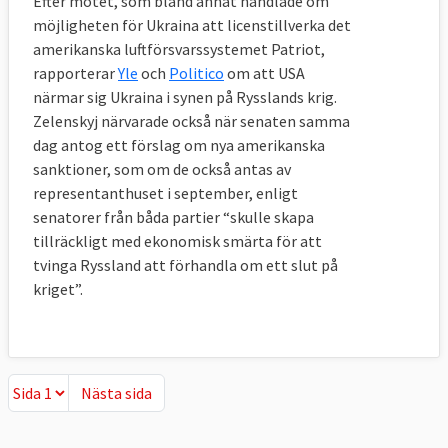
Efter mötet, som bland annat handlade om
möjligheten för Ukraina att licenstillverka det
amerikanska luftförsvarssystemet Patriot,
rapporterar
Yle
och
Politico
om att USA
närmar sig Ukraina i synen på Rysslands krig.
Zelenskyj närvarade också när senaten samma
dag antog ett förslag om nya amerikanska
sanktioner, som om de också antas av
representanthuset i september, enligt
senatorer från båda partier “skulle skapa
tillräckligt med ekonomisk smärta för att
tvinga Ryssland att förhandla om ett slut på
kriget”.
Nästa sida
Nästa sida