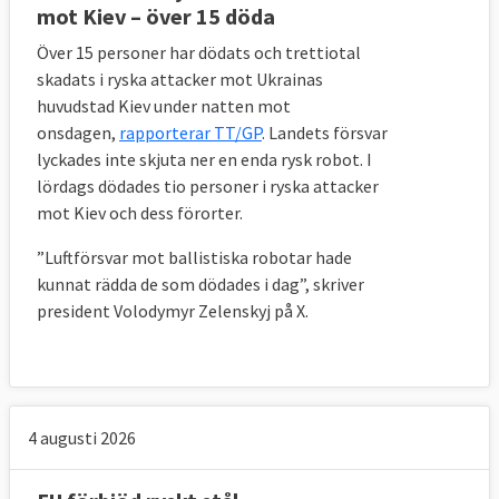
mot Kiev – över 15 döda
Över 15 personer har dödats och trettiotal
skadats i ryska attacker mot Ukrainas
huvudstad Kiev under natten mot
onsdagen,
rapporterar TT/GP
. Landets försvar
lyckades inte skjuta ner en enda rysk robot.
I
lördags dödades tio personer i ryska attacker
mot Kiev och dess förorter.
”Luftförsvar mot ballistiska robotar hade
kunnat rädda de som dödades i dag”, skriver
president Volodymyr Zelenskyj på X.
4 augusti 2026