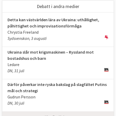
Debatt i andra medier
Avbryt kriget
Ryssland ska omedelbart avbryta kriget mot
Detta kan västvärlden lära av Ukraina: uthållighet,
Ukraina. Det slog den Internationella
påhittighet och improvisationsförmåga
domstolen i Haag fast på onsdagen.
Chrystia Freeland
Domstolen fann inte några bevis på att
Sydsvenskan, 3 augusti
Ukraina gjort sig skyldig till folkmord som
Ryssland angav som skäl till invasionen.
Ukraina slår mot krigsmaskinen – Ryssland mot
"Fullständig seger", twittrade Ukrainas
bostadshus och barn
president Volodymyr Zelenskyj efter
Ledare
beslutet,
läs mer
.
DN, 31 juli
Därför påverkar inte ryska bakslag på slagfältet Putins
mål och strategi
Gudrun Persson
DN, 30 juli