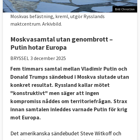
Bild: ChiralJon
Moskvas befästning, kreml, utgör Rysslands
maktcentrum. Arkivbild.
Moskvasamtal utan genombrott –
Putin hotar Europa
BRYSSEL
3 december 2025
Fem timmars samtal mellan Vladimir Putin och
Donald Trumps sändebud i Moskva slutade utan
konkret resultat. Ryssland kallar mötet
"konstruktivt" men säger att ingen
kompromiss nåddes om territoriefrågan. Strax
innan samtalen inleddes varnade Putin för krig
mot Europa.
Det amerikanska sändebudet Steve Witkoff och