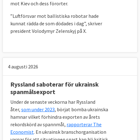
mot Kiev och dess förorter.
”Luftförsvar mot ballistiska robotar hade
kunnat rädda de som dödades i dag”, skriver
president Volodymyr Zelenskyj på X.
4 augusti 2026
Ryssland saboterar för ukrainsk
spanmålsexport
Under de senaste veckorna har Ryssland
åter,
som under 2023
, börjat bomba ukrainska
hamnar vilket förhindra exporten av årets
rekordskörd av spannmål,
rapporterar The
Economist
. En ukrainsk branschorganisation
varnar för att situationen snart kan bli kritisk.