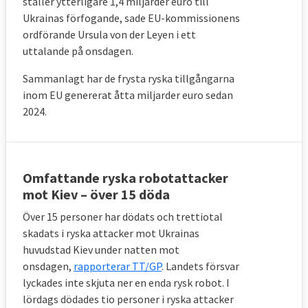
ställer ytterligare 1,4 miljarder euro till
Ukrainas förfogande, sade
EU-kommissionens
ordförande Ursula
von der Leyen i ett
uttalande på onsdagen.
Sammanlagt har de frysta ryska tillgångarna
inom EU genererat åtta miljarder euro sedan
2024.
Omfattande ryska robotattacker
mot Kiev – över 15 döda
Över 15 personer har dödats och trettiotal
skadats i ryska attacker mot Ukrainas
huvudstad Kiev under natten mot
onsdagen,
rapporterar TT/GP
. Landets försvar
lyckades inte skjuta ner en enda rysk robot.
I
lördags dödades tio personer i ryska attacker