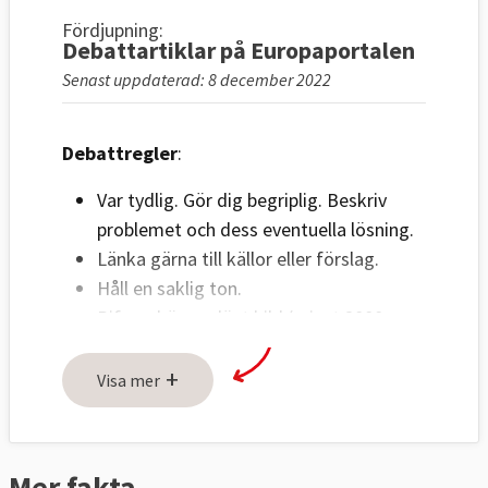
Fördjupning:
Debattartiklar på Europaportalen
Senast uppdaterad: 8 december 2022
Debattregler
:
Var tydlig. Gör dig begriplig. Beskriv
problemet och dess eventuella lösning.
Länka gärna till källor eller förslag.
Håll en saklig ton.
Bifoga högupplöst bild (minst 2000
pixlar) på debattör i liggande format.
+
Ange fotograf.
Visa mer
Om fler personer ska visas på bild
måste bilderna sättas ihop innan de
skickas in.
Mer fakta