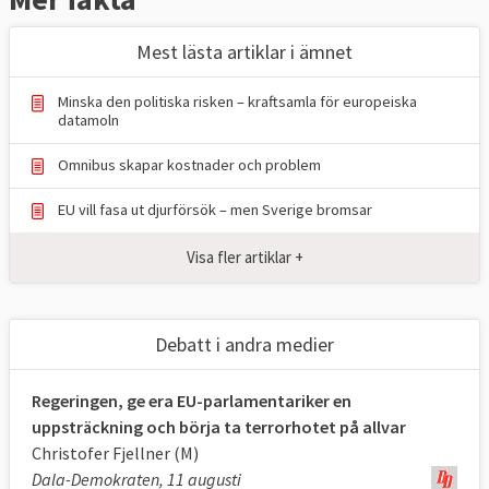
Skicka text och bild till:
Mest lästa artiklar i ämnet
red@europaportalen.se
Minska den politiska risken – kraftsamla för europeiska
datamoln
Omnibus skapar kostnader och problem
EU vill fasa ut djurförsök – men Sverige bromsar
Visa fler artiklar +
Debatt i andra medier
Regeringen, ge era EU-parlamentariker en
uppsträckning och börja ta terrorhotet på allvar
Christofer Fjellner (M)
Dala-Demokraten, 11 augusti