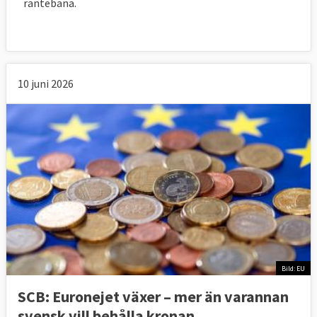
räntebana.
10 juni 2026
Bild: EU
SCB: Euronejet växer – mer än varannan
svensk vill behålla kronan