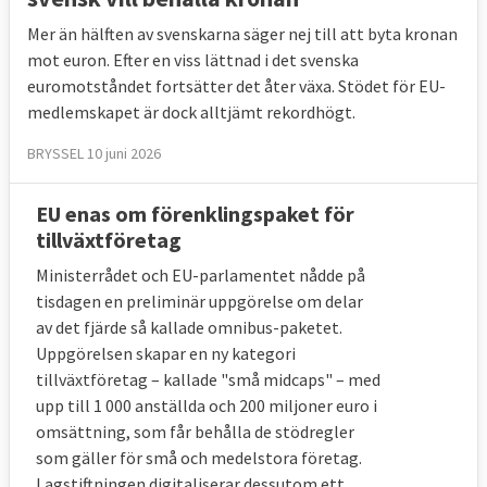
Mer än hälften av svenskarna säger nej till att byta kronan
mot euron. Efter en viss lättnad i det svenska
euromotståndet fortsätter det åter växa. Stödet för EU-
medlemskapet är dock alltjämt rekordhögt.
BRYSSEL 10 juni 2026
EU enas om förenklingspaket för
tillväxtföretag
Ministerrådet och EU-parlamentet nådde på
tisdagen en preliminär uppgörelse om delar
av det fjärde så kallade omnibus-paketet.
Uppgörelsen skapar en ny kategori
tillväxtföretag – kallade "små midcaps" – med
upp till 1 000 anställda och 200 miljoner euro i
omsättning, som får behålla de stödregler
som gäller för små och medelstora företag.
Lagstiftningen digitaliserar dessutom ett