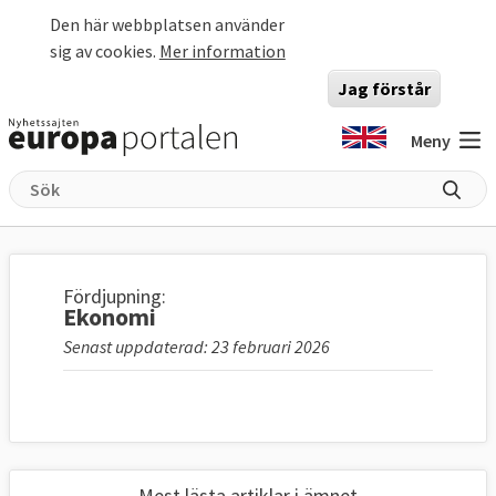
Hoppa till huvudinnehåll
Den här webbplatsen använder
sig av cookies.
Mer information
Jag förstår
Meny
Fördjupning:
Ekonomi
Senast uppdaterad: 23 februari 2026
Mest lästa artiklar i ämnet