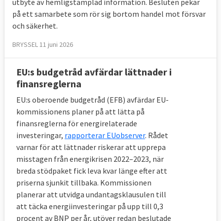
utbyte av hemligstämplad information. Besluten pekar
på ett samarbete som rör sig bortom handel mot försvar
och säkerhet.
BRYSSEL 11 juni 2026
EU:s budgetråd avfärdar lättnader i
finansreglerna
EU:s oberoende budgetråd (EFB) avfärdar EU-
kommissionens planer på att lätta på
finansreglerna för energirelaterade
investeringar,
rapporterar EUobserver
. Rådet
varnar för att lättnader riskerar att upprepa
misstagen från energikrisen 2022–2023, när
breda stödpaket fick leva kvar länge efter att
priserna sjunkit tillbaka. Kommissionen
planerar att utvidga undantagsklausulen till
att täcka energiinvesteringar på upp till 0,3
procent av BNP per år, utöver redan beslutade