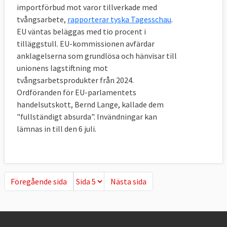
importförbud mot varor tillverkade med
tvångsarbete,
rapporterar tyska Tagesschau
.
EU väntas beläggas med tio procent i
tilläggstull. EU-kommissionen avfärdar
anklagelserna som grundlösa och hänvisar till
unionens lagstiftning mot
tvångsarbetsprodukter från 2024.
Ordföranden för EU-parlamentets
handelsutskott, Bernd Lange, kallade dem
"fullständigt absurda". Invändningar kan
lämnas in till den 6 juli.
Föregående sida
Nästa sida
Föregående sida
Nästa sida