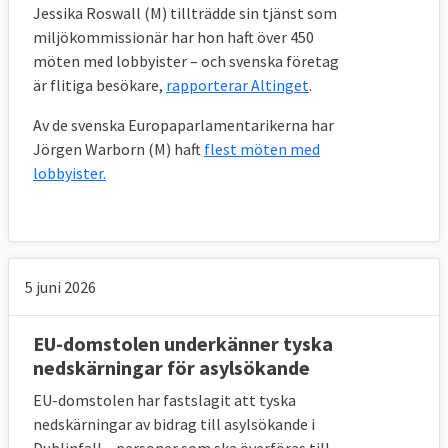
Jessika Roswall (M) tillträdde sin tjänst som
miljökommissionär har hon haft över 450
möten med lobbyister – och svenska företag
är flitiga besökare,
rapporterar Altinget
.
Av de svenska Europaparlamentarikerna har
Jörgen Warborn (M) haft
flest möten med
lobbyister.
5 juni 2026
EU-domstolen underkänner tyska
nedskärningar för asylsökande
EU-domstolen har fastslagit att tyska
nedskärningar av bidrag till asylsökande i
Dublinfall – personer som ska överföras till