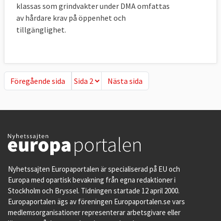
klassas som grindvakter under DMA omfattas
av hårdare krav på öppenhet och
tillgänglighet.
Föregående sida
Nästa sida
Föregående sida
Nästa sida
Nyhetssajten Europaportalen är specialiserad på EU och
Europa med opartisk bevakning från egna redaktioner i
Stockholm och Bryssel. Tidningen startade 12 april 2000.
Europaportalen ägs av föreningen Europaportalen.se vars
medlemsorganisationer representerar arbetsgivare eller