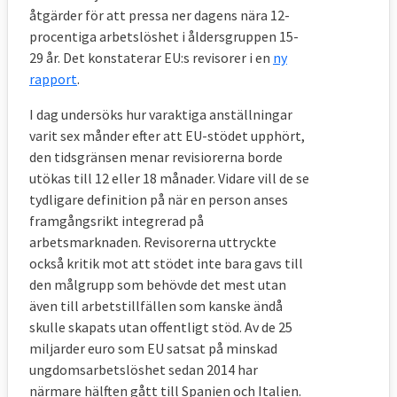
åtgärder för att pressa ner dagens nära 12-
procentiga arbetslöshet i åldersgruppen 15-
29 år. Det konstaterar EU:s revisorer i en
ny
rapport
.
I dag undersöks hur varaktiga anställningar
varit sex månder efter att EU-stödet upphört,
den tidsgränsen menar revisiorerna borde
utökas till 12 eller 18 månader. Vidare vill de se
tydligare definition på när en person anses
framgångsrikt integrerad på
arbetsmarknaden. Revisorerna uttryckte
också kritik mot att stödet inte bara gavs till
den målgrupp som behövde det mest utan
även till arbetstillfällen som kanske ändå
skulle skapats utan offentligt stöd. Av de 25
miljarder euro som EU satsat på minskad
ungdomsarbetslöshet sedan 2014 har
närmare hälften gått till Spanien och Italien.