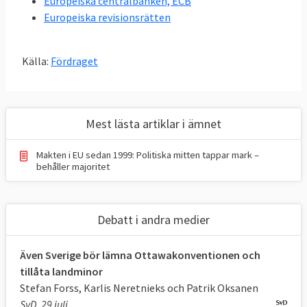
Europeiska centralbanken, ECB
Robert Schuman föreslog en europeisk kol-
Europeiska revisionsrätten
och stålgemenskap (EKSG) som innebar att
medlemsländer skulle slå samman sin kol-
Källa:
Fördraget
och stålproduktion.
EKSG
bildades 1952 av
sex länder med syftet att återuppbygga
ländernas ekonomi efter andra världskriget
och säkra en varaktig fred. EU har hetat EU
Mest lästa artiklar i ämnet
sedan 1 november 1993.
Makten i EU sedan 1999: Politiska mitten tappar mark –
behåller majoritet
EU har sju institutioner:
Europeiska rådet
där medlemsländernas
Debatt i andra medier
stats- eller regeringschefer träffas på EU-
toppmöten för att peka ut den politiska
Även Sverige bör lämna Ottawakonventionen och
färdriktningen för unionen, dock lagstiftar
tillåta landminor
de inte.
Stefan Forss, Karlis Neretnieks och Patrik Oksanen
Europaparlamentet
, även kallat EU-
SvD, 29 juli