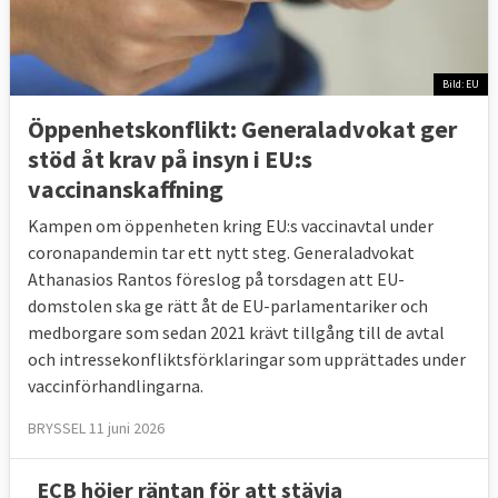
Bild: EU
Öppenhetskonflikt: Generaladvokat ger
stöd åt krav på insyn i EU:s
vaccinanskaffning
Kampen om öppenheten kring EU:s vaccinavtal under
coronapandemin tar ett nytt steg. Generaladvokat
Athanasios Rantos föreslog på torsdagen att EU-
domstolen ska ge rätt åt de EU-parlamentariker och
medborgare som sedan 2021 krävt tillgång till de avtal
och intressekonfliktsförklaringar som upprättades under
vaccinförhandlingarna.
BRYSSEL 11 juni 2026
ECB höjer räntan för att stävja