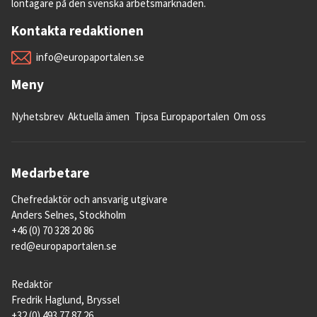
löntagare på den svenska arbetsmarknaden.
Kontakta redaktionen
info@europaportalen.se
Meny
Nyhetsbrev
Aktuella ämen
Tipsa Europaportalen
Om oss
Medarbetare
Chefredaktör och ansvarig utgivare
Anders Selnes, Stockholm
+46 (0) 70 328 20 86
red@europaportalen.se
Redaktör
Fredrik Haglund, Bryssel
+32 (0) 493 77 87 26