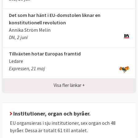
parlamentet, lagstiftar tillsammans
Det som har hänt i EU-domstolen liknar en
med
Europeiska unionens råd
som
konstitutionell revolution
kallas ministerrådet eller enbart rådet och
Annika Ström Melin
samlar EU-ländernas olika ministrar.
DN, 2 juni
Europeiska kommissionen
, även kallad EU-
Tillväxten hotar Europas framtid
kommissionen, eller bara kommissionen är
Ledare
EU:s verkställande organ. Den har
Expressen, 21 maj
ensamrätt att lägga lagförslag och
övervakar så att EU:s fördrag följs och att
Visa fler länkar +
beslut genomförs. Den ansvarar för EU:s
budget. Kommissionen företräder
medlemsländerna internationellt och sköter
Institutioner, organ och byråer.
bland annat förhandlingarna kring
EU organsieras i sju institutioner, sex organ och 48
handelsavtal.
byråer. Dessa är totalt 61 till antalet.
Europeiska unionens domstol,
även kallad