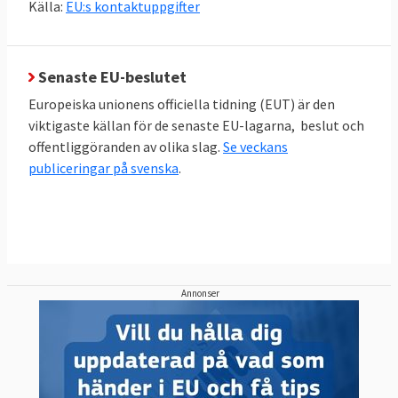
Källa:
EU:s kontaktuppgifter
EU-domstolen är den institution som
ytterst avgör hur EU:s lagar och fördrag ska
tolkas, ska inte förväxlas med
Senaste EU-beslutet
Europadomstolen .
Europeiska unionens officiella tidning (EUT) är den
viktigaste källan för de senaste EU-lagarna, beslut och
Europeiska centralbanken
, förkortat ECB,
offentliggöranden av olika slag.
Se veckans
ger ut och håller koll på euron samt
publiceringar på svenska
.
övervakar de största bankerna i eurozonen.
Europeiska revisionsrätten
övervakar att
EU:s pengar används på rätt sätt.
Härutöver finns 48 byråer som sköter olika
Annonser
uppgifter som medlemsländerna och
Europaparlamentet beslutat om.