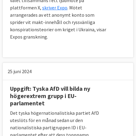
valet tillsammans i ett ljudmöte på
plattformen X,
skriver Expo
. Mötet
arrangerades av ett anonymt konto som
sprider vit makt-innehåll och ryssvänliga
konspirationsteorier om kriget i Ukraina, visar
Expos granskning.
25 juni 2024
Uppgift: Tyska AfD vill bilda ny
högerextrem grupp i EU-
parlamentet
Det tyska högernationalistiska partiet AfD
uteslöts för en månad sedan ur den
nationalistiska partigruppen ID i EU-
parlamentet efter att dess toppnamn