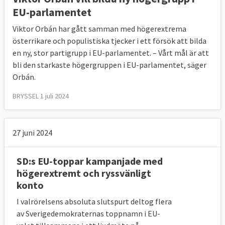
EU-parlamentet
Viktor Orbán har gått samman med högerextrema
österrikare och populistiska tjecker i ett försök att bilda
en ny, stor partigrupp i EU-parlamentet. – Vårt mål är att
bli den starkaste högergruppen i EU-parlamentet, säger
Orbán.
BRYSSEL 1 juli 2024
27 juni 2024
SD:s EU-toppar kampanjade med
högerextremt och ryssvänligt
konto
I valrörelsens absoluta slutspurt deltog flera
av Sverigedemokraternas toppnamn i EU-