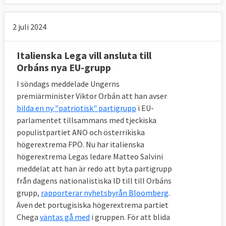
2 juli 2024
Italienska Lega vill ansluta till
Orbáns nya EU-grupp
I söndags meddelade Ungerns
premiärminister Viktor Orbán att han avser
bilda en ny "patriotisk" partigrupp
i EU-
parlamentet tillsammans med tjeckiska
populistpartiet ANO och österrikiska
högerextrema FPÖ. Nu har italienska
högerextrema Legas ledare Matteo Salvini
meddelat att han är redo att byta partigrupp
från dagens nationalistiska ID till till Orbáns
grupp,
rapporterar nyhetsbyrån Bloomberg
.
Även det portugisiska högerextrema partiet
Chega
väntas gå med
i gruppen. För att blida