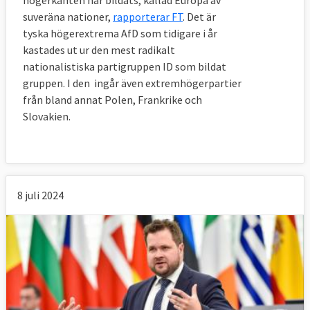
högerkanten har bildats, kallad Europa av
suveräna nationer,
rapporterar FT
. Det är
tyska högerextrema AfD som tidigare i år
kastades ut ur den mest radikalt
nationalistiska partigruppen ID som bildat
gruppen. I den ingår även extremhögerpartier
från bland annat Polen, Frankrike och
Slovakien.
8 juli 2024
Läs mer