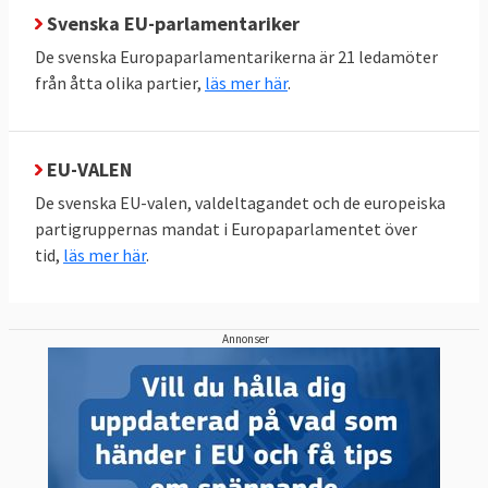
ECR | Nationalkonservativa
Svenska EU-parlamentariker
Sverigedemokraterna
De svenska Europaparlamentarikerna är 21 ledamöter
Förnya Europa | Liberaler
från åtta olika partier,
läs mer här
.
Liberalerna och Centerpartiet
De Gröna/EFA | Miljöpartister och
EU-VALEN
separatister
De svenska EU-valen, valdeltagandet och de europeiska
Miljöpartiet de gröna
partigruppernas mandat i Europaparlamentet över
tid,
läs mer här
.
GUE/NGL | Vänsterpartister
Vänsterpartiet
ESN
| Ytterhöger
Annonser
Inga svenska partier finns med
Grupplösa | Ledamöter utan partigrupp
Inga svenska partier finns med