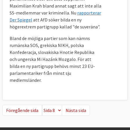
Maximilian Krah bland annat sagt att inte alla
SS-medlemmar var kriminella. Nu
rapporterar
Der Spiegel
att AfD söker bilda en ny
högerextrem partigrupp kallad "de suveräna".
Bland de möjliga partier som kan nämns
rumänska SOS, grekiska NIKH, polska
Konfederacja, slovakiska Hnotie Republika
och ungerska Mi Hazánk Mozgalo. För att
bilda en ny partigrupp behövs minst 23 EU-
parlamentariker från minst sju
medlemsländer.
Föregående sida
Nästa sida
Föregående sida
Nästa sida