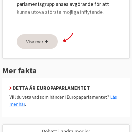
parlamentsgrupp anses avgörande för att
kunna utöva största möjliga inflytande.
Betydelsefulla uppdrag, som
utskottsordförande eller rapportör
+
(föredragande) för en viktig fråga, fördelas
Visa mer
efter partigruppernas storlek. De större
grupperna får mer talartid i utskotten och
kammaren. Grupperna tilldelas ekonomiska
Mer fakta
bidrag av parlamentet efter storlek.
När Europaparlamentet ska fatta beslut
DETTA ÄR EUROPAPARLAMENTET
behandlas först frågorna i de politiska
Vill du veta vad som händer i Europaparlamentet?
Läs
grupperna. Även om grupperna samordnar
mer här
.
sig inför omröstningarna måste inte
ledamöterna rösta som gruppen.
Att vara största parti i Europaparlamentet
Debatt i andra medier