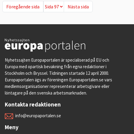
Föregående sida
Nästa sida
Föregående sida
Nästa sida
Nyhetssajten Europaportalen är specialiserad på EU och
Europa med opartisk bevakning från egna redaktioner i
Stockholm och Bryssel. Tidningen startade 12 april 2000.
Europaportalen ägs av föreningen Europaportalen.se vars
medlemsorganisationer representerar arbetsgivare eller
löntagare på den svenska arbetsmarknaden.
Kontakta redaktionen
info@europaportalen.se
Meny