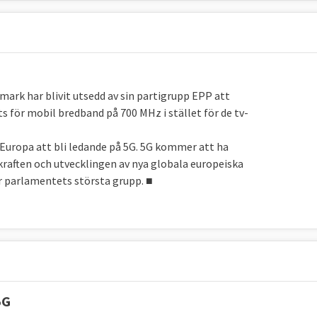
k har blivit utsedd av sin partigrupp EPP att
 för mobil bredband på 700 MHz i stället för de tv-
 Europa att bli ledande på 5G. 5G kommer att ha
raften och utvecklingen av nya globala europeiska
r parlamentets största grupp. ■
5G