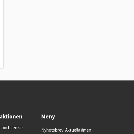
daktionen
Meny
portalen.se
Nyhetsbrev
Aktuella ämen