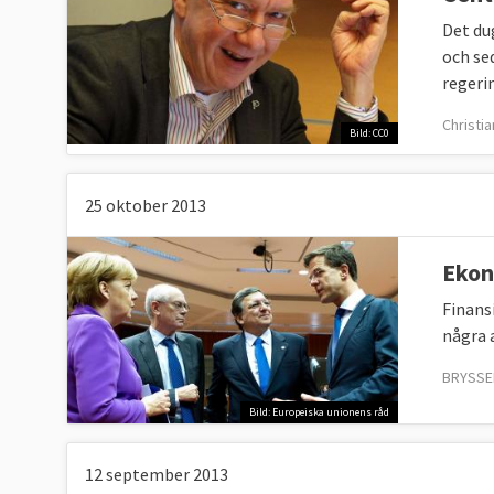
Det du
och se
regeri
Christi
Bild: CC0
25 oktober 2013
Ekon
Finans
några 
BRYSSEL
Bild: Europeiska unionens råd
12 september 2013