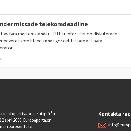
änder missade telekomdeadline
tt av fyra medlemsländer i EU har infört det omdiskuterade
mpaketet som bland annat gör det lättare att byta
eratör.
2011
Kontakta re
pa med opartisk bevakning från
12 april 2000. Europaportalen
info@europa
oner representerar