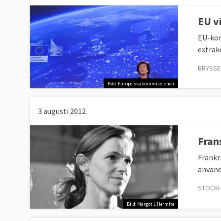
EU v
EU-kom
extrak
BRYSSE
Bild: Europeiska kommissionen
3 augusti 2012
Fran
Frankri
använd
STOCKH
Bild: Margot L'Hermite