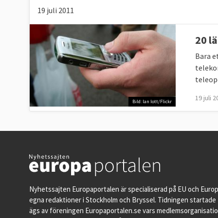
19 juli 2011
20 l
Bara e
teleko
teleop
19 juli 
Bild: Ian Iott/Flickr
Nyhetssajten Europaportalen är specialiserad på EU och Euro
egna redaktioner i Stockholm och Bryssel. Tidningen startade 
ägs av föreningen Europaportalen.se vars medlemsorganisati