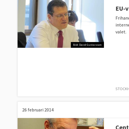
EU-v
Frihan
interne
valet.
Bild: David Gustavsson
STOCKHO
26 februari 2014
Cent