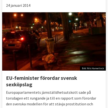
24 januari 2014
Bild: Nils Hamerlinck
EU-feminister förordar svensk
sexköpslag
Europaparlamentets jämställdhetsutskott sade på
torsdagen ett rungande ja till en rapport som förordar
den svenska modellen för att stävja prostitution och