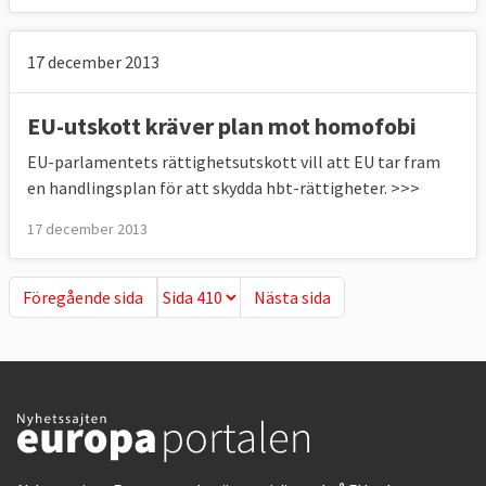
17 december 2013
EU-utskott kräver plan mot homofobi
EU-parlamentets rättighetsutskott vill att EU tar fram
en handlingsplan för att skydda hbt-rättigheter. >>>
17 december 2013
Föregående sida
Nästa sida
Föregående sida
Nästa sida