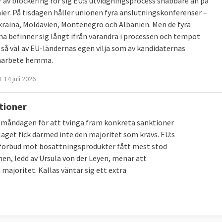
år av blockering rör sig EU:s utvidgningsprocess snabbare än på
ier. På tisdagen håller unionen fyra anslutningskonferenser –
raina, Moldavien, Montenegro och Albanien. Men de fyra
na befinner sig långt ifrån varandra i processen och tempot
 så väl av EU-ländernas egen vilja som av kandidaternas
marbete hemma.
 14 juli 2026
tioner
på måndagen för att tvinga fram konkreta sanktioner
aget fick därmed inte den majoritet som krävs. EU:s
lsförbud mot bosättningsprodukter fått mest stöd
en, ledd av Ursula von der Leyen, menar att
majoritet. Kallas väntar sig ett extra