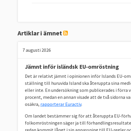
Artiklar i ämnet
7 augusti 2026
Jämnt inför isländsk EU-omröstning
Det är relativt jämnt i opinionen inför Islands EU-o
ställning till huruvida Island ska återuppta sina m
eller inte. En undersökning som publicerades i förra
procent, medan en annan visade att de två sidorna var
osäkra,
rapporterar Euractiv
.
Om landet bestämmer sig för att återuppta EU-förha
folkomröstningen säger ja till förhandlingsresulta
redan kommit långt i sin anpassning till EU-regler