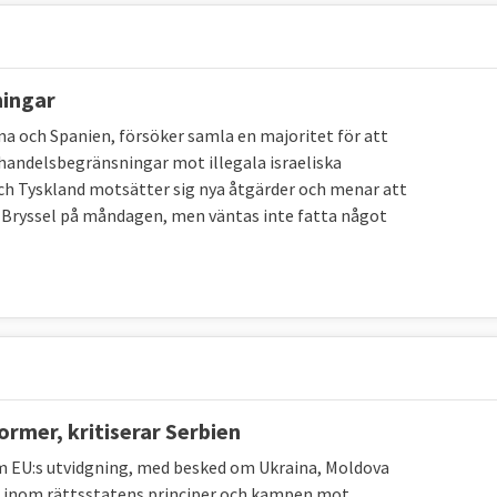
ningar
a och Spanien, försöker samla en majoritet för att
andelsbegränsningar mot illegala israeliska
h Tyskland motsätter sig nya åtgärder och menar att
i Bryssel på måndagen, men väntas inte fatta något
rmer, kritiserar Serbien
 EU:s utvidgning, med besked om Ukraina, Moldova
g inom rättsstatens principer och kampen mot