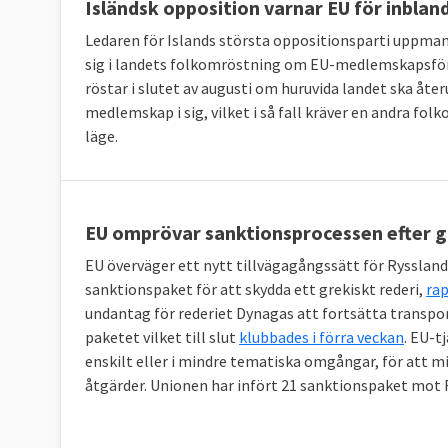
Isländsk opposition varnar EU för inblan
Ledaren för Islands största oppositionsparti uppman
sig i landets folkomröstning om EU-medlemskapsfö
röstar i slutet av augusti om huruvida landet ska å
medlemskap i sig, vilket i så fall kräver en andra f
läge.
EU omprövar sanktionsprocessen efter g
EU överväger ett nytt tillvägagångssätt för Ryssland
sanktionspaket för att skydda ett grekiskt rederi,
rap
undantag för rederiet Dynagas att fortsätta transpo
paketet vilket till slut
klubbades i förra veckan
. EU-t
enskilt eller i mindre tematiska omgångar, för att m
åtgärder. Unionen har infört 21 sanktionspaket mot 