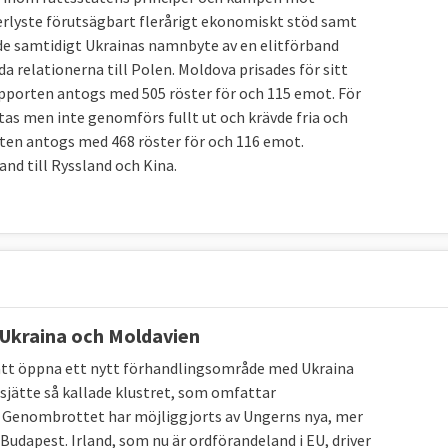
terlyste förutsägbart flerårigt ekonomiskt stöd samt
de samtidigt Ukrainas namnbyte av en elitförband
a relationerna till Polen. Moldova prisades för sitt
apporten antogs med 505 röster för och 115 emot. För
as men inte genomförs fullt ut och krävde fria och
porten antogs med 468 röster för och 116 emot.
nd till Ryssland och Kina.
 Ukraina och Moldavien
att öppna ett nytt förhandlingsområde med Ukraina
t sjätte så kallade klustret, som omfattar
k. Genombrottet har möjliggjorts av Ungerns nya, mer
i Budapest. Irland, som nu är ordförandeland i EU, driver