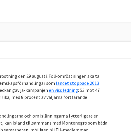
mröstning den 29 augusti. Folkomröstningen ska ta
edlemskapsförhandlingar som
landet stoppade 2013
 veckan gav ja-kampanjen
en viss ledning
: 53 mot 47
 lika, med 8 procent av väljarna fortfarande
ndlingarna och om islänningarna i ytterligare en
tet, kan Island tillsammans med Montenegro som båda
 och samarbeten, möjligen bli EU-medlemmar