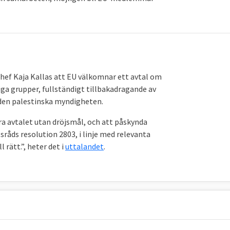
chef Kaja Kallas att EU välkomnar ett avtal om
a grupper, fullständigt tillbakadragande av
r den palestinska myndigheten.
a avtalet utan dröjsmål, och att påskynda
åds resolution 2803, i linje med relevanta
 rätt.”, heter det i
uttalandet
.