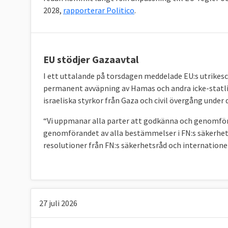
2028,
rapporterar Politico
.
EU stödjer Gazaavtal
I ett uttalande på torsdagen meddelade EU:s utrikes
permanent avväpning av Hamas och andra icke-statlig
israeliska styrkor från Gaza och civil övergång unde
“Vi uppmanar alla parter att godkänna och genomför
genomförandet av alla bestämmelser i FN:s säkerhetsr
resolutioner från FN:s säkerhetsråd och internationell
27 juli 2026