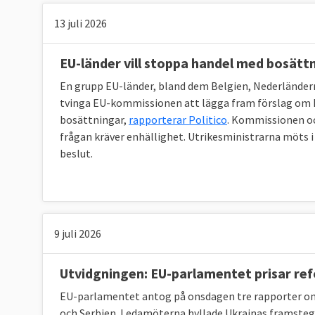
13 juli 2026
EU-länder vill stoppa handel med bosätt
En grupp EU-länder, bland dem Belgien, Nederländern
tvinga EU-kommissionen att lägga fram förslag om h
bosättningar,
rapporterar Politico
. Kommissionen oc
frågan kräver enhällighet. Utrikesministrarna möts 
beslut.
9 juli 2026
Utvidgningen: EU-parlamentet prisar refo
EU-parlamentet antog på onsdagen tre rapporter om
och Serbien. Ledamöterna hyllade Ukrainas framste