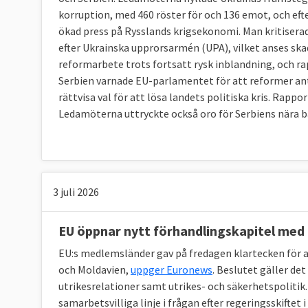
korruption, med 460 röster för och 136 emot, och ef
ökad press på Rysslands krigsekonomi. Man kritisera
efter Ukrainska upprorsarmén (UPA), vilket anses skad
reformarbete trots fortsatt rysk inblandning, och r
Serbien varnade EU-parlamentet för att reformer ant
rättvisa val för att lösa landets politiska kris. Rap
Ledamöterna uttryckte också oro för Serbiens nära ba
3 juli 2026
EU öppnar nytt förhandlingskapitel med
EU:s medlemsländer gav på fredagen klartecken för 
och Moldavien,
uppger Euronews
. Beslutet gäller de
utrikesrelationer samt utrikes- och säkerhetspoliti
samarbetsvilliga linje i frågan efter regeringsskiftet 