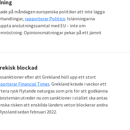
dning
ade på måndagen europeiska politiker att inte lägga
rhandlingar,
rapporterar Politico
. Islänningarna
teruppta anslutningssamtal med EU – inte om
olkomröstning. Opinionsmätningar pekar på ett jämnt
rekisk blockad
ssanktioner efter att Grekland höll upp ett stort
porterar Financial Times
. Grekland krävde i veckor ett
rtera rysk flytande naturgas som pris för att godkänna
jänstemän utreder nu om sanktioner i stället ska antas
inska risken att enskilda länders veton blockerar andra
Ryssland sedan februari 2022.