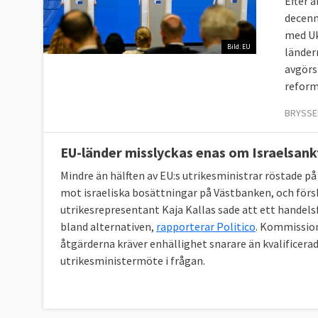
Efter 
decenn
med Uk
Bild: EU
länder
avgörs
refor
BRYSSEL
EU-länder misslyckas enas om Israelsank
Mindre än hälften av EU:s utrikesministrar röstade 
mot israeliska bosättningar på Västbanken, och försl
utrikesrepresentant Kaja Kallas sade att ett hande
bland alternativen,
rapporterar Politico
. Kommission
åtgärderna kräver enhällighet snarare än kvalificerad 
utrikesministermöte i frågan.