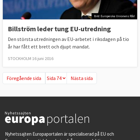
Bild: Europeiska Unionens Råd
Billström leder tung EU-utredning
Den största utredningen av EU-arbetet i riksdagen på tio
år har fått ett brett och djupt mandat.
STOCKHOLM 16 juni 2016
Föregående sida
Nästa sida
Föregående sida
Nästa sida
Nyhetssajten Europaportalen är specialiserad på EU och