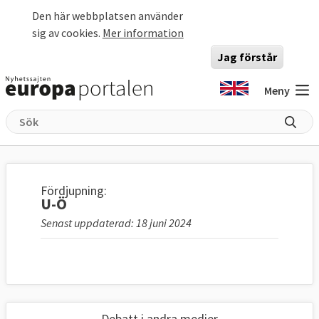
Hoppa till huvudinnehåll
Den här webbplatsen använder
sig av cookies.
Mer information
Jag förstår
Meny
Fördjupning:
U-Ö
Senast uppdaterad: 18 juni 2024
Debatt i andra medier