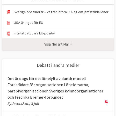
När det gäller arbetsrätten har EU och
medlemsländerna enligt fördraget delad
Sverige obstruerar – vägrar införa EU-lag om jämställda löner
kompetens. Det betyder att
USA är inget för EU
medlemsländerna styr själva där de inte har
bestämt sig för att reglera frågan
Inte lätt att vara EU-positiv
gemensamt med EU. Exempelvis har
Visa fler artiklar +
medlemsländerna beslutat att EU-länderna
och Europaparlamentet tillsammans tar
majoritetsbeslut om minimiregler i
Debatt i andra medier
arbetsmiljöfrågor. Samma gäller
andra utvalda delar av arbetsrätten som
Det är dags för ett lönelyft av dansk modell
arbetstider och rätten till ett
Företrädare för organisationen Lönelotsarna,
anställningsavtal och information kring
paraplyorganisationen Sveriges kvinnoorganisationer
anställningsvillkor. Men när det kommer till
och Fredrika Bremer-förbundet
arbetslöshet- och sysselsättningspolitik har
Sydsvenskan, 3 juli
EU bara fått en rådgivande och stödjande
funktion. Bland annat finansierar EU sedan