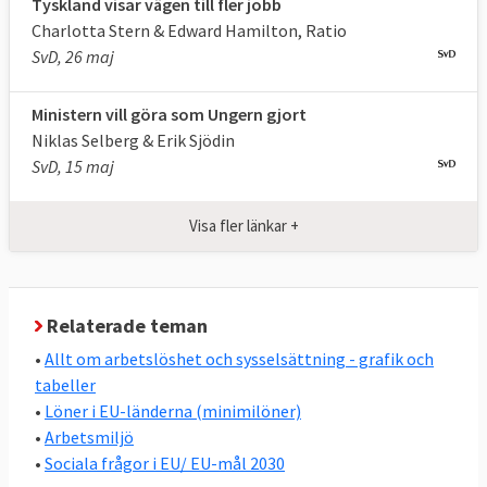
Tyskland visar vägen till fler jobb
finanskrisen en så kallad
ungdomsgaranti
Charlotta Stern & Edward Hamilton, Ratio
som ska bidra med pengar så att alla mellan
SvD, 26 maj
15 och 29 år som vill får gå högst fyra
månader utan anställning, utbildning eller
Ministern vill göra som Ungern gjort
Niklas Selberg & Erik Sjödin
lärlingsutbildning.
SvD, 15 maj
Sedan 1980-talet har EU minimilagstiftning
på arbetsmiljöområdet. Minimilagstiftning
Visa fler länkar +
betyder att medlemsländerna inte får gå
under en viss skyddsnivå men att de kan ha
en strängare lagstiftning. Det finns
i
Relaterade teman
dagsläget 45 EU-direktiv
som ska skydda
•
Allt om arbetslöshet och sysselsättning - grafik och
arbetstagarna mot olika risker i
tabeller
arbetsmiljön, här ingår också viss reglering
•
Löner i EU-länderna (minimilöner)
av arbetstider.
•
Arbetsmiljö
•
Sociala frågor i EU/ EU-mål 2030
Det finns också 25 särskilda direktiv som