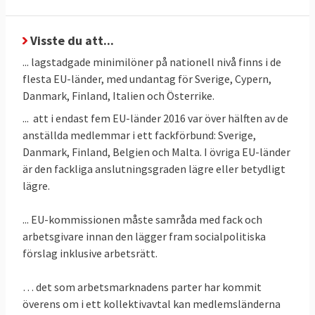
reglerar kollektiva uppsägningar, överlåtelse
av delar eller hela företag, lönegaranti,
om
Visste du att...
vissa arbetsvillkor
, information och samråd
... lagstadgade minimilöner på nationell nivå finns i de
samt Europeiska företagsråd, EWC.
flesta EU-länder, med undantag för Sverige, Cypern,
Danmark, Finland, Italien och Österrike.
EU har även en
antidiskrimineringslagstiftning som
... att i endast fem EU-länder 2016 var över hälften av de
påverkar arbetsmarknaderna i
anställda medlemmar i ett fackförbund: Sverige,
Danmark, Finland, Belgien och Malta. I övriga EU-länder
medlemsländerna. Den rör lika lön, lika
är den fackliga anslutningsgraden lägre eller betydligt
behandling, social trygghet och etnisk
lägre.
diskriminering.
... EU-kommissionen måste samråda med fack och
Sedan finns det ett antal rättsakter som
arbetsgivare innan den lägger fram socialpolitiska
huvudsakligen reglerar helt andra frågor
förslag inklusive arbetsrätt.
men som kan ha en viss betydelse för
arbetsmarknaden, exempelvis
… det som arbetsmarknadens parter har kommit
bolagsrättsliga direktiv eller direktiv som
överens om i ett kollektivavtal kan medlemsländerna