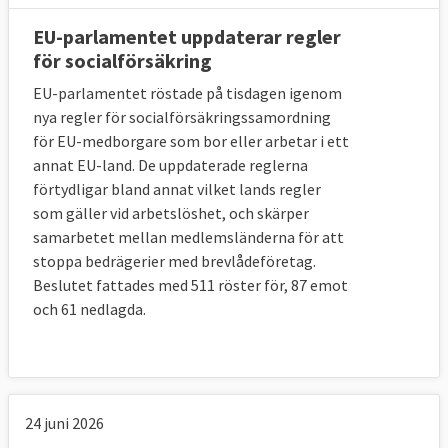
5. Vilka är arbetsmarknadens parter på
EU-parlamentet uppdaterar regler
EU-nivå?
för socialförsäkring
EU-parlamentet röstade på tisdagen igenom
De europeiska arbetsmarknadsparterna är
:
nya regler för socialförsäkringssamordning
för EU-medborgare som bor eller arbetar i ett
annat EU-land. De uppdaterade reglerna
förtydligar bland annat vilket lands regler
Löntagare:
som gäller vid arbetslöshet, och skärper
Europafacket (EFS)
samarbetet mellan medlemsländerna för att
Svenska medlemmar: LO, TCO och SACO.
stoppa bedrägerier med brevlådeföretag.
Beslutet fattades med 511 röster för, 87 emot
Eurocadres – Rådet för europeiska chefer &
och 61 nedlagda.
specialister
Svenska medlemmar: TCO och Saco
CEC European Managers
24 juni 2026
Svensk medlem: Ledarna