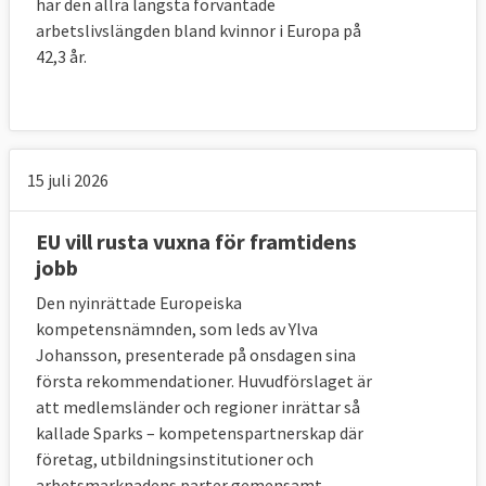
har den allra längsta förväntade
arbetslivslängden bland kvinnor i Europa på
När parterna en överenskommelse kan de
42,3 år.
be kommissionen, som kan säga nej, att
lägga fram överenskommelsen som ett
förslag på EU-direktiv till medlemsländerna
i rådet. EU-länderna kan dock rösta nej.
15 juli 2026
EU vill rusta vuxna för framtidens
4. På vilket annat sätt kan fack och
jobb
arbetsgivare påverka EU?
Den nyinrättade Europeiska
Genom sociala toppmöten, EESK och
kompetensnämnden, som leds av Ylva
Johansson, presenterade på onsdagen sina
politiska kanaler.
första rekommendationer. Huvudförslaget är
Arbetsmarknadsparterna ska även
att medlemsländer och regioner inrättar så
involveras inom ramen för den europeiska
kallade Sparks – kompetenspartnerskap där
företag, utbildningsinstitutioner och
planeringsterminen där kommissionen ger
arbetsmarknadens parter gemensamt