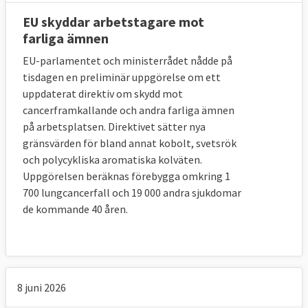
EU skyddar arbetstagare mot
farliga ämnen
Arbetsgivare:
EU-parlamentet och ministerrådet nådde på
Europeiska industri- och
tisdagen en preliminär uppgörelse om ett
arbetsgivarförbundet; BusinessEurope
uppdaterat direktiv om skydd mot
Svensk medlem: Svenskt Näringsliv.
cancerframkallande och andra farliga ämnen
på arbetsplatsen. Direktivet sätter nya
gränsvärden för bland annat kobolt, svetsrök
SGI Europe
- offentliga arbetsgivare (tidigare
och polycykliska aromatiska kolväten.
CEEP)
Uppgörelsen beräknas förebygga omkring 1
Svensk medlem: Sveriges Kommuner och
700 lungcancerfall och 19 000 andra sjukdomar
Regioner, SKR.
de kommande 40 åren.
Europeiska sammanslutningen av
hantverksföretag och små och medelstora
företag; UEAPME
8 juni 2026
Svensk medlem: Företagarna.