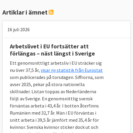
komma överens om löner och villkor.
Artiklar i ämnet
3. Kan fack och arbetsgivare påverka
16 juli 2026
EU-lagstiftning?
Arbetslivet i EU fortsätter att
Ja, ett kollektivavtal mellan parterna kan
förlängas – näst längst i Sverige
under vissa omständigheter bli EU-lag.
Ett genomsnittligt arbetsliv i EU sträcker sig
EU-kommissionen måste enligt
nu över 37,5 år,
visar ny statistik från Eurostat
Lissabonfördraget
samråda med fack och
som publicerades på torsdagen. Siffrorna, som
arbetsgivare
innan den lägger fram
avser 2025, pekar på stora nationella
socialpolitiska förslag och här ingår även
skillnader. Listan toppas av Nederländerna
följt av Sverige. En genomsnittlig svensk
arbetsrätt. Arbetsmarknadens parter kan då
förväntas arbeta i 43,4 år. I botten återfinns
välja att själva förhandla fram en
Rumänien med 32,7 år. Män i EU förväntas i
överenskommelse i den aktuella frågan och
snitt arbeta i 39,5 år jämfört med 35,4 år för
därmed förekomma kommissionens
kvinnor. Svenska kvinnor sticker dock ut och
initiativ.