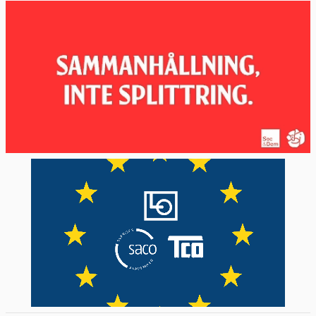
Som en del av sociala pelaren har EU-
länderna
kommit överens om
att till 2030
försöka höja sysselsättningsgraden till
minst 78 procent, minska skillnaden i
sysselsättning mellan män och kvinnor,
minska andelen unga som varken arbetar
eller studerar i åldern 15–29 år och att minst
60 procent av vuxna 25-64 år ska delta i
vidareutbildning eller kompetensutveckling
varje år.
I Sverige är flera av arbetsmarknadens
parter oroliga över om delar av den sociala
pelaren kommer att begränsa den svenska
kollektivavtalsmodellen det vill säga
friheten för fack och arbetsgivare att själva