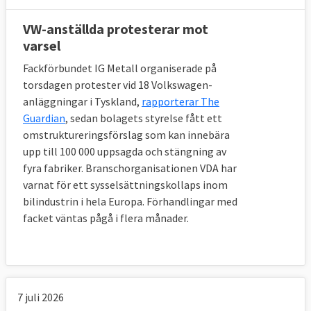
Arbetsmarknadens nationella parter, från
Sverige deltar åtta personer, finns också
VW-anställda protesterar mot
varsel
representerade i Europeiska ekonomiska
och sociala kommittén,
EESK
. Den är ett
Fackförbundet IG Metall organiserade på
rådgivande organ till EU-kommissionen och
torsdagen protester vid 18 Volkswagen-
behandlar de flesta stora EU-frågor inom
anläggningar i Tyskland,
rapporterar The
Guardian
, sedan bolagets styrelse fått ett
sitt område.
omstruktureringsförslag som kan innebära
Sedan finns alltid en möjlig och viktig
upp till 100 000 uppsagda och stängning av
påverkan genom politiska kanaler för att nå
fyra fabriker. Branschorganisationen VDA har
varnat för ett sysselsättningskollaps inom
fram till den lagstiftande EU-makten:
bilindustrin i hela Europa. Förhandlingar med
regeringarna i ministerrådet och
facket väntas pågå i flera månader.
Europaparlamentarikerna. Även EU-
kommissionen som lägger samtliga
lagförslag är ett viktigt mål för påverkan
inom EU.
7 juli 2026