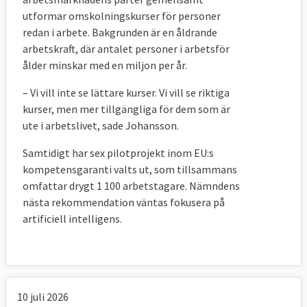
rekommendationer till medlemsländerna
utformar omskolningskurser för personer
gällande deras ekonomiska styrning.
redan i arbete. Bakgrunden är en åldrande
arbetskraft, där antalet personer i arbetsför
Enligt fördraget och
beslut i ministerrådet
ålder minskar med en miljon per år.
ska EU:s ledare träffa arbetsmarknadens
parter två gånger per år för att diskutera
– Vi vill inte se lättare kurser. Vi vill se riktiga
frågor som exempelvis tillväxt och
kurser, men mer tillgängliga för dem som är
sysselsättning. Det kallas för sociala
ute i arbetslivet, sade Johansson.
toppmöten och hålls precis före ordinarie
Samtidigt har sex pilotprojekt inom EU:s
EU-toppmöten i mars och oktober.
kompetensgaranti valts ut, som tillsammans
omfattar drygt 1 100 arbetstagare. Nämndens
Vid bordet sitter då bland andra 20
nästa rekommendation väntas fokusera på
representanter från fack- och
artificiell intelligens.
arbetsgivarsidan samt Europeiska rådets
ordförande, EU-kommissionens ordförande
och stats- och regeringschefen från det
tillfälliga ordförandelandet.
10 juli 2026