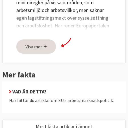
minimiregler på vissa områden, som
arbetsmiljö och arbetsvillkor, men saknar
egen lagstiftningsmakt över sysselsättning
och arbetslöshet. Här reder Europaportalen
ut vad EU faktiskt bestämmer, vad den
sociala pelaren innebär i praktiken, och hur
+
Visa mer
fack och arbetsgivare kan påverka EU-
lagstiftningen på arbetsmarknadsområdet.
Mer fakta
Fem frågor och svar om
arbetsmarknadspolitik i EU
VAD ÄR DETTA?
1. Hur mycket har EU att säga till om på
Här hittar du artiklar om EU:s arbetsmarknadspolitik.
arbetsmarknaden?
Det är olika.
Mest lästa artiklar i ämnet