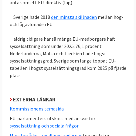
reglerar insiderinformation.
anta som ett EU-direktiv (lag).
... Sverige hade 2018
den minsta skillnaden
mellan hög-
och lågavlönade i EU.
2. Vad är den sociala pelaren?
... aldrig tidigare har så många EU-medborgare haft
Det är en samling principer och punkter där
sysselsättning som under 2025: 76,1 procent.
några kan bli EU-lag.
Nederländerna, Malta och Tjeckien hade högst
sysselsättningsgrad. Sverige som länge toppat EU-
EU:s sociala pelare
är riktlinjer som syftar till
tabellen i högst sysselsättningsgrad kom 2025 på fjärde
att förbättra arbetsvillkoren och stärka EU-
plats.
medborgarnas sociala rättigheter. Den
sociala pelaren är mer politik än juridik och
eventuell lagstiftning på de sociala området,
EXTERNA LÄNKAR
EU:s kompetens, regleras i
Kommissionens temasida
Lissabonfördraget.
EU-parlamentets utskott med ansvar för
EU:s stats- och regeringschefer enades om
sysselsättning och sociala frågor
de 20 principerna på det
informella sociala
Ministerrådet - medlemsländernas
temasida för