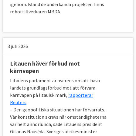
igenom. Bland de underkända projekten finns
försvarsindustrier och små och medelstora
robottillverkaren MBDA.
företag som tillverkar försvarsmateriel i EU,
enligt tankesmedjan
Bruegel
.
3 juli 2026
12. Vad kan EU-länderna vinna på större
försvarssamarbete?
Litauen häver förbud mot
Jämfört med USA har EU-länderna mycket
kärnvapen
högre utgifter för att ta fram samma typer
Litauens parlament är överens om att häva
av förmågor. Det beror på att USA har
landets grundlagsförbud mot att förvara
stordriftsfördelar jämfört med EU-länderna,
kärnvapen på litauisk mark,
rapporterar
dubbleringar, bristande driftskompatibilitet
Reuters
.
– Den geopolitiska situationen har förvärrats.
och tekniska brister, enligt kommissionen
Vår konstitution skrevs när omständigheterna
som räknar med att EU-länderna kan spara
var helt annorlunda, sade Litauens president
mellan 25 och 100 miljarder euro,
Gitanas Nausėda. Sveriges utrikesminister
motsvarande 240 och 9 500 miljarder kronor,