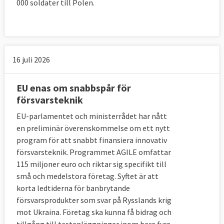
000 soldater till Polen.
omsätter 100 miljarder euro per år och har
direkt eller indirekt 1,4 miljoner anställda.
Försvarsbudgetarna i EU-länderna har dock
16 juli 2026
minskat de senaste åren, medan länder som
Kina, Ryssland och Saudiarabien har byggt
EU enas om snabbspår för
ut sina försvarssektorer USA satsade mer
försvarsteknik
än dubbelt så mycket som EU-ländernas
totala försvarsutgifter under 2015.
EU-parlamentet och ministerrådet har nått
en preliminär överenskommelse om ett nytt
program för att snabbt finansiera innovativ
försvarsteknik. Programmet AGILE omfattar
115 miljoner euro och riktar sig specifikt till
små och medelstora företag. Syftet är att
korta ledtiderna för banbrytande
försvarsprodukter som svar på Rysslands krig
mot Ukraina. Företag ska kunna få bidrag och