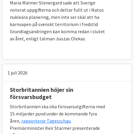
Maria Malmer Stenergard sade att Sverige
årligen på ett sådant samarbete.
noterat uppgifterna och deltar fullt ut i Natos
nukleära planering, men inte ser skäl att ha
kärnvapen på svenskt territorium i fredstid.
Grundlagsändringen kan komma redan i slutet
13. Vad är
det Permanenta
av året, enligt talman Juozas Olekas.
strukturerade försvarssamarbetet,
Pesco?
Ett frivilligt försvarspolitiskt samarbete
mellan EU-länder som syftar till att praktiskt
1 juli 2026
förbättra de deltagande ländernas militära
förmågor och öka investeringarna i
Storbritannien höjer sin
försvarsmateriel. De länder som är med har
försvarsbudget
uppmanats att komma in med förslag på
Storbritannien ska öka försvarsutgifterna med
vilka typer av samarbeten de är intresserade
15 miljarder pund under de kommande fyra
av. Sverige har föreslagit möjligheten för
åren,
rapporterar Tagesschau
.
andra EU-länder till test och utvärdering av
Premiärminister Keir Starmer presenterade