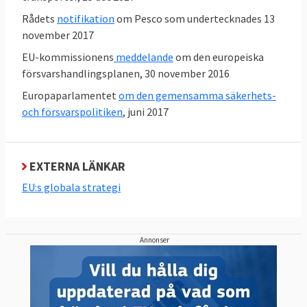
3. Vad är Europeiska försvarsbyrån?
Rådets
notifikation
om Pesco som undertecknades 13
november 2017
Europeiska försvarsbyrån, EDA, inrättades
EU-kommissionens
meddelande
om den europeiska
2004 och har till uppgift att stödja
försvarshandlingsplanen, 30 november 2016
medlemsländerna och förbättra EU:s
Europaparlamentet
om den gemensamma säkerhets-
försvarskapacitet på krishanteringsområdet
och försvarspolitiken
, juni 2017
och främja den europeiska säkerhets- och
försvarspolitiken.
EXTERNA LÄNKAR
EU:s globala strategi
4. Vad är EU:s militära kommitté?
Europeiska unionens militära kommitté,
Annonser
EUMC, är det högsta militära organet inom
rådet som leder all militär verksamhet inom
EU. Kommittén består av EU-ländernas
överbefälhavare och planerar och genomför