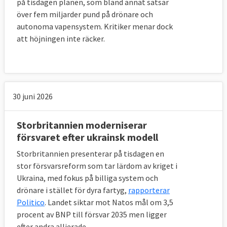
ammunition, missiler och olika flygfarkoster
på tisdagen planen, som bland annat satsar
vid Vidsel utanför Luleå. Anläggningen är det
över fem miljarder pund på drönare och
autonoma vapensystem. Kritiker menar dock
största militära instrumenterade övnings-
att höjningen inte räcker.
och provområde på land inom EU och redan
i dag låter Sverige andra länders
försvarsmakter träna där.
30 juni 2026
14. Samarbetar EU och Nato?
Storbritannien moderniserar
Ja. I juli 2016 ingick EU och Nato ett
försvaret efter ukrainsk modell
samarbetsavtal
kring sju punkter.
Storbritannien presenterar på tisdagen en
stor försvarsreform som tar lärdom av kriget i
Motverkande av hybridhot
Ukraina, med fokus på billiga system och
Operativt samarbete
drönare i stället för dyra fartyg,
rapporterar
IT-säkerhet
Politico
. Landet siktar mot Natos mål om 3,5
Försvarskapacitet
procent av BNP till försvar 2035 men ligger
Försvarsindustri och forskning
efter andra allierade.