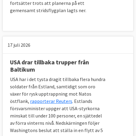
fortsätter trots att planerna på ett
gemensamt stridsflygplan lagts ner.
9. Kommer EU att skapa en egen armé?
Kanske i framtiden. Men frågan är helt
mellanstatlig och kräver i dag att alla
17 juli 2026
medlemsländer är med på det vilket innebär
att alla länder har vetorätt mot en eventuell
USA drar tillbaka trupper från
EU-armé. En sådan har heller inte
Baltikum
föreslagits i något formellt EU-dokument.
USA har i det tysta dragit tillbaka flera hundra
soldater från Estland, samtidigt som oro
växer för rysk upptrappning mot Natos
10. Hur ser EU-ländernas försvarsutgifter
östflank,
rapporterar Reuters
. Estlands
ut?
försvarsminister uppger att USA-styrkorna
minskat till under 100 personer, en sjättedel
EU-ländernas försvarsbudgetar är
av förra vinterns nivå. Nedskärningen följer
sammantaget världens näst största
Washingtons beslut att ställa in en flytt av 5
försvarsbudget efter USA. Försvarsindustrin