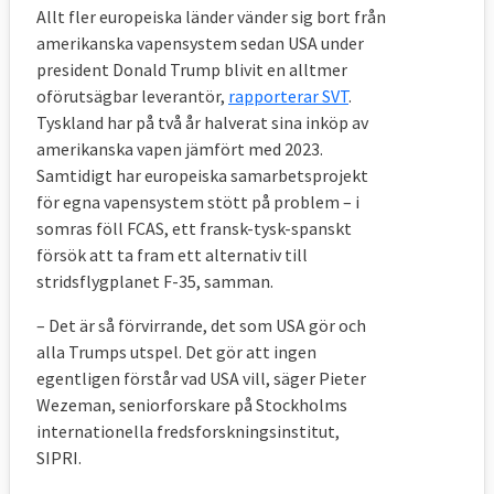
Allt fler europeiska länder vänder sig bort från
EUMS. De militära tjänstepersonerna i
amerikanska vapensystem sedan USA under
Bryssel kommer från samtliga EU-länder.
president Donald Trump blivit en alltmer
oförutsägbar leverantör,
rapporterar SVT
.
Tyskland har på två år halverat sina inköp av
amerikanska vapen jämfört med 2023.
7. Hur styrs EU:s civila missioner?
Samtidigt har europeiska samarbetsprojekt
Här finns två politiska nivåer och en
för egna vapensystem stött på problem – i
somras föll FCAS, ett fransk-tysk-spanskt
tjänstemannanivå som möts i Bryssel.
försök att ta fram ett alternativ till
Den översta politiska nivån består av
stridsflygplanet F-35, samman.
utrikesministrarna, försvarsministrarna och
– Det är så förvirrande, det som USA gör och
justitieministrarna beroende på frågans art.
alla Trumps utspel. Det gör att ingen
Ministrarnas slutsatser och beslut
egentligen förstår vad USA vill, säger Pieter
administreras av Kusp-ambassadörerna där
Wezeman, seniorforskare på Stockholms
varje land har en representant. Till sin hjälp
internationella fredsforskningsinstitut,
har Kusp-ambassadörerna Civcom,
SIPRI.
kommittén för de civila aspekterna av