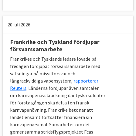
krishantering. vars personal kommer från
medlemsländerna.
20 juli 2026
8. Har EU en egen militär?
Frankrike och Tyskland fördjupar
försvarssamarbete
Nej, EU har ingen egen militär. Det är helt
Frankrikes och Tysklands ledare lovade på
och hållet medlemsländernas ansvar. Men
fredagen fördjupat försvarssamarbete med
beteckningen Eurofor används för tillfälligt
satsningar på missilförsvar och
sammansatta EU-styrkor. Hittills har fem
långräckviddiga vapensystem,
rapporterar
sådana insatser gjorts: Makedonien (2003),
Reuters
. Länderna fördjupar även samtalen
Bosnien-Hercegovina (2004), Demokratiska
om kärnvapenavskräckning där tyska soldater
republiken Kongo (2006), Tchad (2008) och
för första gången ska delta i en fransk
kärnvapenövning. Frankrike betonar att
Centralafrikanska republiken (2014). Det
landet ensamt fortsätter finansiera sin
finns även en motsvarighet för marina
kärnvapenarsenal. Samarbetet om det
insatser: EU Navfor.
gemensamma stridsflygsprojektet Fcas