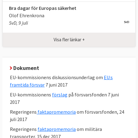
och försvarspoliti
k
?
Bra dagar för Europas säkerhet
Olof Ehrenkrona
EU:s gemensamma säkerhets- och
SvD, 9 juli
försvarspolitik. GSFP, slår fast EU:s politiska
och militära strukturer och militära och civila
Visa fler länkar +
insatser utanför unionen. Ramarna sätts av
Lissabonfördraget och innehållet i den
Globala strategin. Beslut om frågor inom
Dokument
GSFP fattas med enhällighet av
medlemsländerna, det vill säga att varje
EU-kommissionens diskussionsunderlag om
EU:s
framtida försvar
7 juni 2017
land har vetorätt. De förslag som
medlemsländerna har att ta ställning till
EU-kommissionens
förslag
på försvarsfonden 7 juni
kommer vanligtvis från EU:s utrikeschef, för
2017
närvarande den italienska socialdemokraten
Regeringens
faktapromemoria
om försvarsfonden, 24
Federica Mogherini.
juli 2017
Regeringens
faktapromemoria
om militära
transporter, 15 dec 2017