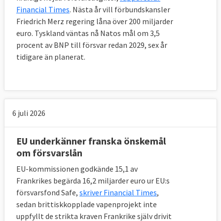
Financial Times
. Nästa år vill förbundskansler
Friedrich Merz regering låna över 200 miljarder
euro. Tyskland väntas nå Natos mål om 3,5
procent av BNP till försvar redan 2029, sex år
tidigare än planerat.
6 juli 2026
EU underkänner franska önskemål
11. Vilka EU-länder har en stark
om försvarslån
försvarsindustri?
EU-kommissionen godkände 15,1 av
Sverige tillsammans med Frankrike,
Frankrikes begärda 16,2 miljarder euro ur EU:s
Tyskland, Storbritannien, Italien, Polen,
försvarsfond Safe,
skriver Financial Times
,
Spanien, Österrike och Tjeckien har den
sedan brittiskkopplade vapenprojekt inte
uppfyllt de strikta kraven Frankrike själv drivit
största delen av både stora