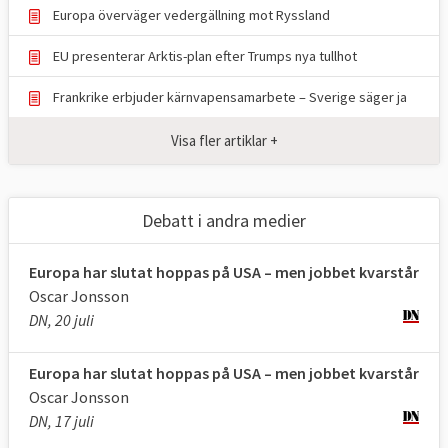
sålde då
en speciell ammunition till
Europa överväger vedergällning mot Ryssland
Frankrike.
EU presenterar Arktis-plan efter Trumps nya tullhot
I den andra, artikel 222 i EU-fördraget, står
Frankrike erbjuder kärnvapensamarbete – Sverige säger ja
att “unionen och dess medlemsstater ska
handla gemensamt i en anda av solidaritet
Visa fler artiklar +
om en medlemsstat utsätts för en
terroristattack eller drabbas av en
naturkatastrof eller en katastrof som
Debatt i andra medier
orsakas av människor.” För att göra detta
ska “alla instrument som står till dess
Europa har slutat hoppas på USA – men jobbet kvarstår
Oscar Jonsson
förfogande, även de militära resurser”
DN, 20 juli
mobiliseras. Klausulen har hittills inte
åberopats.
Europa har slutat hoppas på USA – men jobbet kvarstår
Oscar Jonsson
DN, 17 juli
2. Vad är EU:s gemensamma säkerhets-