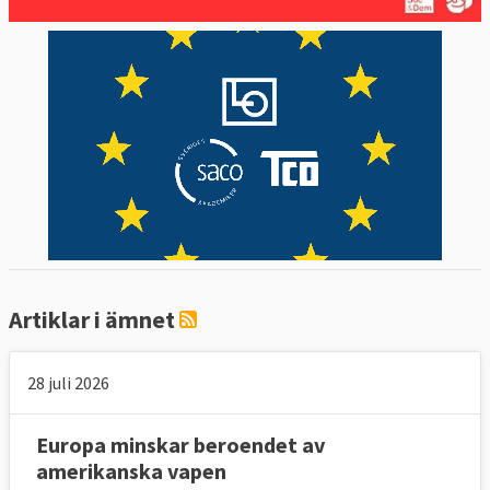
Här finns tre politiska nivåer och två
tjänstemannanivåer som möts i Bryssel.
Europeiska rådet, där stats- och
regeringscheferna möts, ska enligt
Lissabonfördraget regelbundet utvärdera
de hot som unionen utsätts för. Det gör
också utrikesministrarna och
försvarsministrarna som tar in en bredare
omvärldsanalys. Ministrarnas slutsatser och
beslut administreras av de så kallade Kusp-
Artiklar i ämnet
ambassadörerna där varje land har en
representant. Till sin hjälp av Kusp-
28 juli 2026
ambassadörerna militära tjänstemän i form
av ländernas militära överbefälhavare som
Europa minskar beroendet av
leder EU:s militära kommitté, EUMC, och
amerikanska vapen
dess sekretariat kallat EU:s militär stab,