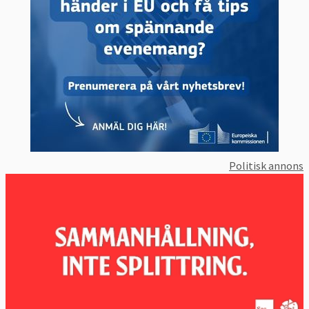
militära uppdrag och insatser inom EU:s
gemensamma säkerhets- och
försvarspolitik, GSFP. EUMC bidrar med
militär sakkunskap till Kommittén för
utrikes- och säkerhetspolitik (Kusp) som
samlar EU-ländernas speciella Kusp-
ambassadörer och EU:s utrikeschef.
Politisk annons
5. Vad är EU:s militära stab?
Europeiska unionens militära stab, EUMS,
ingår i EU:s utrikestjänst och bistår EU:s
utrikeschef med militär kompetens.
6. Hur styrs EU:s militära missioner?