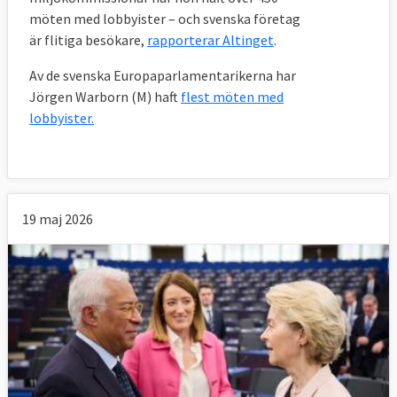
innebär ofta att medlemsländerna får
möten med lobbyister – och svenska företag
anpassa sin lagstiftning under en tid innan
är flitiga besökare,
rapporterar Altinget
.
de träder i kraft. Förordningarna och
Av de svenska Europaparlamentarikerna har
direktiven är de verkliga EU-lagarna. Beslut
Jörgen Warborn (M) haft
flest möten med
innefattar främst särskilda bestämmelser i
lobbyister.
specifika ärenden.
Nu för tiden antas fler direktiv och
förordningar av kommissionen än av
ministerrådet och främst gäller det
19 maj 2026
konkurrensfrågor.