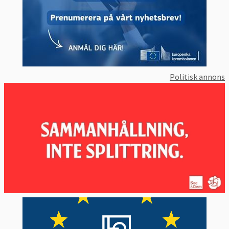
kommissionen där Ursula von der Leyen är
ordförande sitter till den 31 oktober 2029.
När en ny kommission ska väljas föreslår
medlemsländerna sina egna kandidater. När
parlamentet godkänt kommissionens
Politisk annons
ordförande tar han eller hon, tillsammans
med EU-ländernas regeringar, fram förslag
på de övriga kommissionärerna. Dessa
måste godkännas av Europaparlamentet.
Europaparlamentet kan också avsätta EU-
kommissionen.
Kommissionen har sitt säte i Bryssel, men
den har också verksamhet i Luxemburg, och
även representationskontor i alla
medlemsländer, samt i många länder