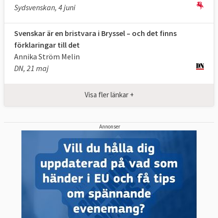
Generaldirektoraten utformar nya förslag
Sydsvenskan, 4 juni
till EU-lagstiftningen, men förslagen blir inte
officiella förrän de antagits av
Svenskar är en bristvara i Bryssel – och det finns
förklaringar till det
kommissionärerna. Kommissionen ansvarar
Annika Ström Melin
för att ta fram nya lagförslag och lägga
DN, 21 maj
fram dem för Europaparlamentet och rådet.
Det kallas initiativrätt.
Visa fler länkar +
Innan kommissionen lägger fram ett förslag
har de mycket kontakt med
Annonser
Europaparlamentet, olika intressegrupper,
medlemsländernas regeringar och
rådgivare.
Så tillsätts en ny kommission
Vart femte år tillsätts en ny kommission av
Europaparlamentet. Den nuvarande