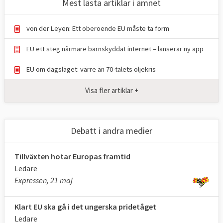
Mest lästa artiklar i ämnet
Att företräda EU i internationella
sammanhang.
von der Leyen: Ett oberoende EU måste ta form
Kommissionärerna företräder EU
EU ett steg närmare barnskyddat internet – lanserar ny app
Kommissionen består av en kommissionär
EU om dagsläget: värre än 70-talets oljekris
från varje medlemsland. Dessa personer
arbetar för kommissionen och EU som
Visa fler artiklar +
helhet, och företräder alltså inte sina
respektive länders intressen. Den svenska
ledamoten i kommissionen är Jessika
Debatt i andra medier
Roswall (M) med ansvar för miljö,
vattenresiliens och en konkurrenskraftig
Tillväxten hotar Europas framtid
cirkulär ekonomi.
Ledare
Expressen, 21 maj
Generaldirektorat
Kommissionens tjänstemän finns på olika
Klart EU ska gå i det ungerska pridetåget
avdelningar som kallas generaldirektorat.
Ledare