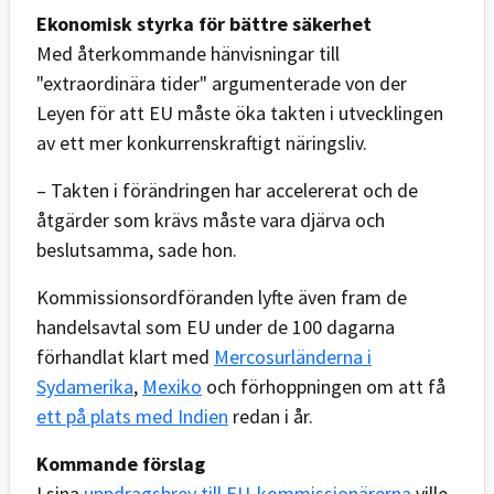
Ekonomisk styrka för bättre säkerhet
Med återkommande hänvisningar till
"extraordinära tider" argumenterade von der
Leyen för att EU måste öka takten i utvecklingen
av ett mer konkurrenskraftigt näringsliv.
– Takten i förändringen har accelererat och de
åtgärder som krävs måste vara djärva och
beslutsamma, sade hon.
Kommissionsordföranden lyfte även fram de
handelsavtal som EU under de 100 dagarna
förhandlat klart med
Mercosurländerna i
Sydamerika
,
Mexiko
och förhoppningen om att få
ett på plats med Indien
redan i år.
Kommande förslag
I sina
uppdragsbrev till EU-kommissionärerna
ville