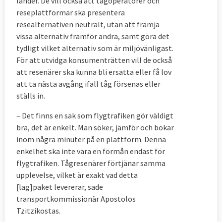
länder. De vill också att tågoperatörer och
reseplattformar ska presentera
resealternativen neutralt, utan att främja
vissa alternativ framför andra, samt göra det
tydligt vilket alternativ som är miljövänligast.
För att utvidga konsumenträtten vill de också
att resenärer ska kunna bli ersatta eller få lov
att ta nästa avgång ifall tåg försenas eller
ställs in.
– Det finns en sak som flygtrafiken gör väldigt
bra, det är enkelt. Man söker, jämför och bokar
inom några minuter på en plattform. Denna
enkelhet ska inte vara en förmån endast för
flygtrafiken. Tågresenärer förtjänar samma
upplevelse, vilket är exakt vad detta
[lag]paket levererar, sade
transportkommissionär Apostolos
Tzitzikostas.