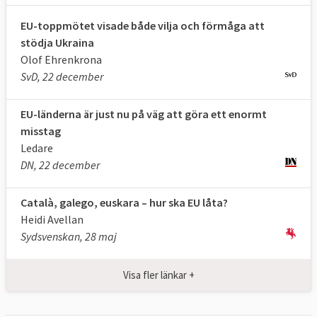
EU-toppmötet visade både vilja och förmåga att
stödja Ukraina
Olof Ehrenkrona
SvD, 22 december
EU-länderna är just nu på väg att göra ett enormt
misstag
Ledare
DN, 22 december
Català, galego, euskara – hur ska EU låta?
Heidi Avellan
Sydsvenskan, 28 maj
Det är istället
EU-kommissionen
,
Europaparlamentet
och
ministerrådet
som i
Visa fler länkar +
detalj föreslår respektive antar de beslut
och lagar som behövs för att uppnå målen.