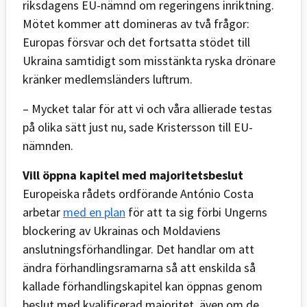
riksdagens EU-nämnd om regeringens inriktning.
Mötet kommer att domineras av två frågor:
Europas försvar och det fortsatta stödet till
Ukraina samtidigt som misstänkta ryska drönare
kränker medlemsländers luftrum.
– Mycket talar för att vi och våra allierade testas
på olika sätt just nu, sade Kristersson till EU-
nämnden.
Vill öppna kapitel med majoritetsbeslut
Europeiska rådets ordförande António Costa
arbetar
med en plan
för att ta sig förbi Ungerns
blockering av Ukrainas och Moldaviens
anslutningsförhandlingar. Det handlar om att
ändra förhandlingsramarna så att enskilda så
kallade förhandlingskapitel kan öppnas genom
beslut med kvalificerad majoritet, även om de