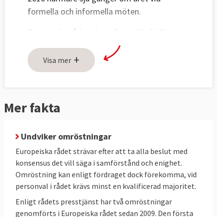
formella och informella möten.
Europeiska rådet ska enligt artikel 15 i
fördraget "ge unionen de impulser som
+
behövs för dess utveckling och bestämma
Visa mer
dess allmänna politiska riktlinjer och
prioriteringar." Rådet pekar med andra ord
ut unionens färdriktning i olika frågor. Det
Mer fakta
saknar lagstiftande och verkställande makt
och deltar inte i några formella
Undviker omröstningar
beslutsprocesser.
Europeiska rådet strävar efter att ta alla beslut med
konsensus det vill säga i samförstånd och enighet.
Omröstning kan enligt fördraget dock förekomma, vid
personval i rådet krävs minst en kvalificerad majoritet.
Enligt rådets presstjänst har två omröstningar
genomförts i Europeiska rådet sedan 2009. Den första