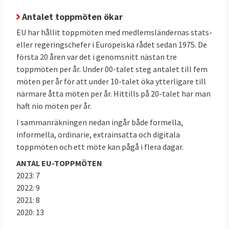
Efter varje toppmöte
offentliggör
Antalet toppmöten ökar
Europeiska rådet sina så kallade slutsatser.
EU har hållit toppmöten med medlemsländernas stats-
Inte blandas ihop
eller regeringschefer i Europeiska rådet sedan 1975. De
Europeiska rådet ska inte blandas ihop
första 20 åren var det i genomsnitt nästan tre
med
Europeiska unionens råd
som också
toppmöten per år. Under 00-talet steg antalet till fem
kallas ministerrådet vilket består av
möten per år för att under 10-talet öka ytterligare till
ministrar från varje medlemslands regering
närmare åtta möten per år. Hittills på 20-talet har man
haft nio möten per år.
och är en av lagstiftarna i EU. Det ska inte
heller förväxlas med
Europarådet
som är en
I sammanräkningen nedan ingår både formella,
informella, ordinarie, extrainsatta och digitala
internationell mellanstatlig organisation
toppmöten och ett möte kan pågå i flera dagar.
med främsta uppgift att försvara de
mänskliga rättigheterna i Europa.
ANTAL EU-TOPPMÖTEN
2023: 7
2022: 9
Läs mer
2021: 8
2020: 13