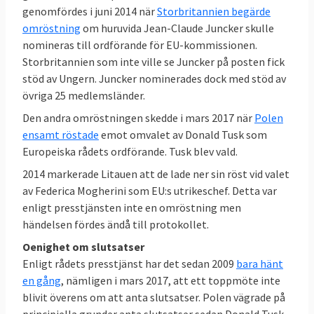
genomfördes i juni 2014 när
Storbritannien begärde
omröstning
om huruvida Jean-Claude Juncker skulle
nomineras till ordförande för EU-kommissionen.
Storbritannien som inte ville se Juncker på posten fick
stöd av Ungern. Juncker nominerades dock med stöd av
övriga 25 medlemsländer.
Den andra omröstningen skedde i mars 2017 när
Polen
ensamt röstade
emot omvalet av Donald Tusk som
Europeiska rådets ordförande. Tusk blev vald.
2014 markerade Litauen att de lade ner sin röst vid valet
av Federica Mogherini som EU:s utrikeschef. Detta var
enligt presstjänsten inte en omröstning men
händelsen fördes ändå till protokollet.
Oenighet om slutsatser
Enligt rådets presstjänst har det sedan 2009
bara hänt
en gång
, nämligen i mars 2017, att ett toppmöte inte
blivit överens om att anta slutsatser. Polen vägrade på