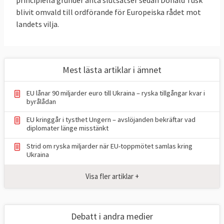
principiella grunder anta slutsatser sedan Donald Tusk
blivit omvald till ordförande för Europeiska rådet mot
landets vilja.
Mest lästa artiklar i ämnet
EU lånar 90 miljarder euro till Ukraina – ryska tillgångar kvar i
byrålådan
EU kringgår i tysthet Ungern – avslöjanden bekräftar vad
diplomater länge misstänkt
Strid om ryska miljarder när EU-toppmötet samlas kring
Ukraina
Visa fler artiklar +
Debatt i andra medier