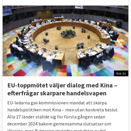
Bild: EU
EU-toppmötet väljer dialog med Kina –
efterfrågar skarpare handelsvapen
EU-ledarna gav kommissionen mandat att skärpa
handelspolitiken mot Kina – men utan konkreta beslut.
Alla 27 länder ställde sig för första gången sedan
december 2024 bakom gemensamma slutsatser om
Ukraina, men Bulgarien invänder mot delar av det