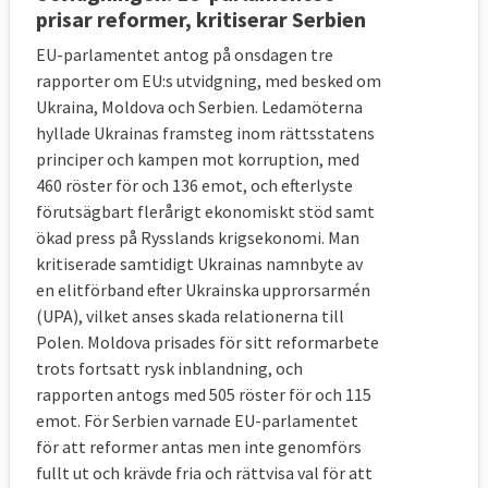
prisar reformer, kritiserar Serbien
EU-parlamentet antog på onsdagen tre
rapporter om EU:s utvidgning, med besked om
Ukraina, Moldova och Serbien. Ledamöterna
hyllade Ukrainas framsteg inom rättsstatens
principer och kampen mot korruption, med
460 röster för och 136 emot, och efterlyste
förutsägbart flerårigt ekonomiskt stöd samt
ökad press på Rysslands krigsekonomi. Man
kritiserade samtidigt Ukrainas namnbyte av
en elitförband efter Ukrainska upprorsarmén
(UPA), vilket anses skada relationerna till
Polen. Moldova prisades för sitt reformarbete
trots fortsatt rysk inblandning, och
rapporten antogs med 505 röster för och 115
emot. För Serbien varnade EU-parlamentet
för att reformer antas men inte genomförs
fullt ut och krävde fria och rättvisa val för att