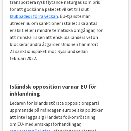
transportera rysk flytande naturgas som pris
för att godkänna paketet vilket till slut
klubbades i förra veckan
. EU-tjänstemän
utreder nu om sanktioner i stället ska antas
enskilt eller i mindre tematiska omgångar, för
att minska risken att enskilda länders veton
blockerar andra åtgärder. Unionen har infört
21 sanktionspaket mot Ryssland sedan
februari 2022.
Isländsk opposition varnar EU för
inblandning
Ledaren för Islands största oppositionsparti
uppmanade på måndagen europeiska politiker
att inte lägga sig i landets folkomröstning
om EU-medlemskapsförhandlingar,
rapporterar Politico
. Islänningarna röstar i