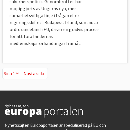
säkerhetspolitik. Genombrottet har
möjliggjorts av Ungerns nya, mer
samarbetsvilliga linje i frågan efter
regeringsskiftet i Budapest. Irland, som nu är
ordförandeland i EU, driver en gradvis process
för att föra ländernas
medlemskapsförhandlingar framåt.
Nästa sida
Nästa sida
Nyhetssajten Europaportalen är specialiserad på EU och