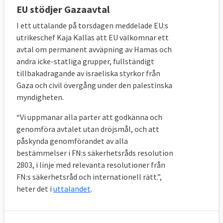
EU stödjer Gazaavtal
I ett uttalande på torsdagen meddelade EU:s
utrikeschef Kaja Kallas att EU välkomnar ett
avtal om permanent avväpning av Hamas och
andra icke-statliga grupper, fullständigt
tillbakadragande av israeliska styrkor från
Gaza och civil övergång under den palestinska
myndigheten.
“Vi uppmanar alla parter att godkänna och
genomföra avtalet utan dröjsmål, och att
påskynda genomförandet av alla
bestämmelser i FN:s säkerhetsråds resolution
2803, i linje med relevanta resolutioner från
FN:s säkerhetsråd och internationell rätt.”,
heter det i
uttalandet
.