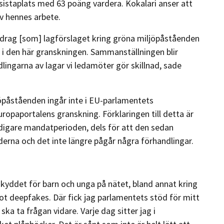
 sistaplats med 63 poäng vardera. Kokalari anser att
v hennes arbete.
pdrag [som] lagförslaget kring gröna miljöpåståenden
i den här granskningen. Sammanställningen blir
dlingarna av lagar vi ledamöter gör skillnad, sade
påståenden ingår inte i EU-parlamentets
opaportalens granskning. Förklaringen till detta är
tidigare mandatperioden, dels för att den sedan
rna och det inte längre pågår några förhandlingar.
skyddet för barn och unga på nätet, bland annat kring
t deepfakes. Där fick jag parlamentets stöd för mitt
ka ta frågan vidare. Varje dag sitter jag i