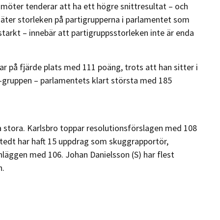
amöter tenderar att ha ett högre snittresultat – och
mäter storleken på partigrupperna i parlamentet som
starkt – innebär att partigruppsstorleken inte är enda
r på fjärde plats med 111 poäng, trots att han sitter i
-gruppen – parlamentets klart största med 185
a stora. Karlsbro toppar resolutionsförslagen med 108
östedt har haft 15 uppdrag som skuggrapportör,
minläggen med 106. Johan Danielsson (S) har flest
n.