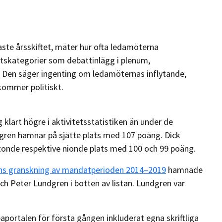
aste årsskiftet, mäter hur ofta ledamöterna
tskategorier som debattinlägg i plenum,
. Den säger ingenting om ledamöternas inflytande,
kommer politiskt.
klart högre i aktivitetsstatistiken än under de
ren hamnar på sjätte plats med 107 poäng. Dick
ttonde respektive nionde plats med 100 och 99 poäng.
ns granskning av mandatperioden 2014–2019
hamnade
h Peter Lundgren i botten av listan. Lundgren var
aportalen för första gången inkluderat egna skriftliga