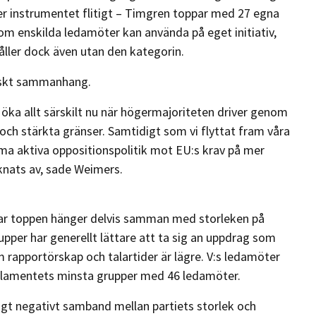
r instrumentet flitigt – Timgren toppar med 27 egna
 som enskilda ledamöter kan använda på eget initiativ,
ller dock även utan den kategorin.
tiskt sammanhang.
 öka allt särskilt nu när högermajoriteten driver genom
och stärkta gränser. Samtidigt som vi flyttat fram våra
mma aktiva oppositionspolitik mot EU:s krav på mer
knats av, sade Weimers.
ar toppen hänger delvis samman med storleken på
pper har generellt lättare att ta sig an uppdrag som
m rapportörskap och talartider är lägre. V:s ledamöter
parlamentets minsta grupper med 46 ledamöter.
gt negativt samband mellan partiets storlek och