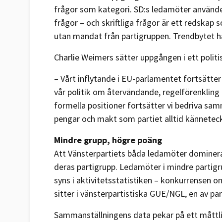
frågor som kategori. SD:s ledamöter använde
frågor – och skriftliga frågor är ett redskap
utan mandat från partigruppen. Trendbytet hå
Charlie Weimers sätter uppgången i ett poli
– Vårt inflytande i EU-parlamentet fortsätter
vår politik om återvändande, regelförenkling 
formella positioner fortsätter vi bedriva sa
pengar och makt som partiet alltid kännetec
Mindre grupp, högre poäng
Att Vänsterpartiets båda ledamöter dominer
deras partigrupp. Ledamöter i mindre partigru
syns i aktivitetsstatistiken – konkurrensen o
sitter i vänsterpartistiska GUE/NGL, en av 
Sammanställningens data pekar på ett måttli