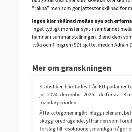
budgetdiskussioner som skyddar svenska folke
”räkna” men som gör jättestor skillnad för m
Ingen klar skillnad mellan nya och erfarna
Inget tydligt mönster syns i sambandet mella
hamnar i sammanställningen. Bland dem som
tvåa och Timgren (SD) sjätte, medan Adnan Dib
Mer om granskningen
Statistiken hämtades från EU-parlamente
juli 2024–december 2025 – de första 18 
mandatperioden.
Åtta kategorier ingår: inlägg i plenum,
skuggföredragande, yttranden som före
förslag till resolutioner, muntliga frågor oc