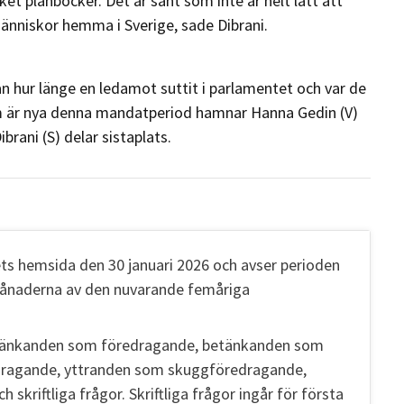
t plånböcker. Det är sånt som inte är helt lätt att
änniskor hemma i Sverige, sade Dibrani.
n hur länge en ledamot suttit i parlamentet och var de
 är nya denna mandatperiod hamnar Hanna Gedin (V)
rani (S) delar sistaplats.
ts hemsida den 30 januari 2026 och avser perioden
månaderna av den nuvarande femåriga
 betänkanden som föredragande, betänkanden som
dragande, yttranden som skuggföredragande,
h skriftliga frågor. Skriftliga frågor ingår för första