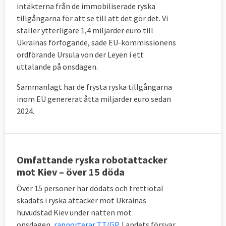
intäkterna från de immobiliserade ryska
tillgångarna för att se till att det gör det. Vi
ställer ytterligare 1,4 miljarder euro till
Ukrainas förfogande, sade
EU-kommissionens
ordförande Ursula
von der Leyen i ett
uttalande på onsdagen.
Sammanlagt har de frysta ryska tillgångarna
inom EU genererat åtta miljarder euro sedan
2024.
Omfattande ryska robotattacker
mot Kiev – över 15 döda
Över 15 personer har dödats och trettiotal
skadats i ryska attacker mot Ukrainas
huvudstad Kiev under natten mot
onsdagen,
rapporterar TT/GP
. Landets försvar