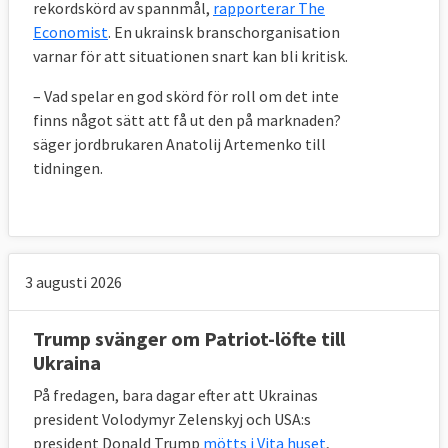
rekordskörd av spannmål,
rapporterar The
Economist
. En ukrainsk branschorganisation
varnar för att situationen snart kan bli kritisk.
– Vad spelar en god skörd för roll om det inte
finns något sätt att få ut den på marknaden?
säger jordbrukaren Anatolij Artemenko till
tidningen.
3 augusti 2026
Trump svänger om Patriot-löfte till
Ukraina
På fredagen, bara dagar efter att Ukrainas
president Volodymyr Zelenskyj och USA:s
president Donald Trump
mötts i Vita huset
,