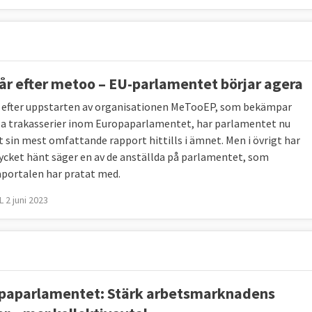
 år efter metoo – EU-parlamentet börjar agera
r efter uppstarten av organisationen MeTooEP, som bekämpar
la trakasserier inom Europaparlamentet, har parlamentet nu
t sin mest omfattande rapport hittills i ämnet. Men i övrigt har
ycket hänt säger en av de anställda på parlamentet, som
portalen har pratat med.
 2 juni 2023
paparlamentet: Stärk arbetsmarknadens