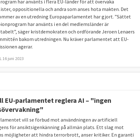
rogram har använts i flera EU-länder för att övervaka
lister, oppositionella och andra som anses hota makten. Det
mmer av en utredning Europaparlamentet har gjort. ”Sättet
ionprogram har använts i en del
medlemsländer
är
tabelt”, säger kristdemokraten och ordförande
Jeroen Lenaers
mmittén bakom utredningen.
Nu kräver parlamentet att EU-
sionen agerar.
 16 juni 2023
ill EU-parlamentet reglera AI – "ingen
övervakning"
lamentet vill se förbud mot användningen av artificiell
igens för ansiktsigenkänning på allmän plats. Ett slag mot
s möjligheter att hindra terrorbrott, anser kritiker. En garanti