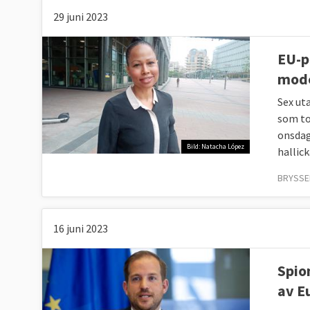
29 juni 2023
EU-p
mode
Sex ut
som to
onsdag
Bild: Natacha López
hallick
BRYSSEL
16 juni 2023
Spio
av E