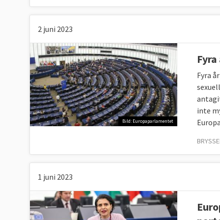
2 juni 2023
Fyra
Fyra å
sexuel
antagi
inte m
Europa
Bild: Europaparlamentet
BRYSSEL
1 juni 2023
Euro