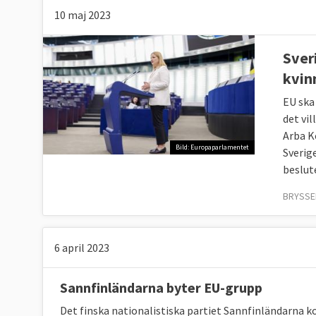
10 maj 2023
Sver
kvin
EU ska
det vil
Arba K
Bild: Europaparlamentet
Sverig
beslut
BRYSSEL
6 april 2023
Sannfinländarna byter EU-grupp
Det finska nationalistiska partiet Sannfinländarna 