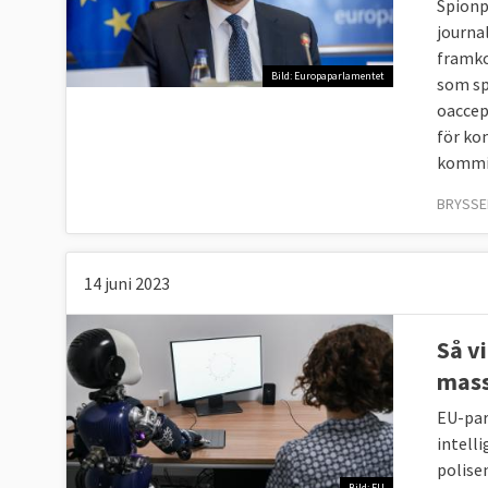
Spionp
journa
framko
Bild: Europaparlamentet
som sp
oaccep
för ko
kommis
BRYSSEL
14 juni 2023
Så v
mass
EU-par
intell
polisen
Bild: EU