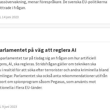
ssövervakning, menar förespråkare. De svenska EU-politikerna
ittrade i frågan.
 14 juni 2023
arlamentet på väg att reglera AI
parlamentet tar på tisdag sig an frågan om hur artificiell
gens, AI, ska regleras. Stridsfrågan gäller om tekniken ska
s i realtid för att söka efter terrorister och andra kriminella bland
mlingar. Parlamentet ska också anta rekommendationer utifrån
port om spionprogram såsom Pegasus, som använts mot
ionella i flera EU-länder.
 9 juni 2023