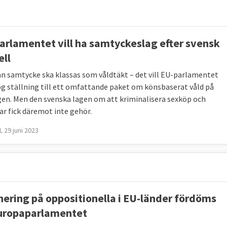
arlamentet vill ha samtyckeslag efter svensk
ll
an samtycke ska klassas som våldtäkt – det vill EU-parlamentet
g ställning till ett omfattande paket om könsbaserat våld på
en. Men den svenska lagen om att kriminalisera sexköp och
ar fick däremot inte gehör.
 29 juni 2023
nering på oppositionella i EU-länder fördöms
uropaparlamentet