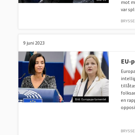
mot ma
var spl
BRYSSEL
9 juni 2023
EU-p
Europa
intelli
tillåta
folksa
en rap
Bild: Europaparlamentet
opposit
BRYSSEL