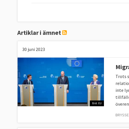
Artiklar i ämnet
30 juni 2023
Migr
Trots 
relati
inte l
tillfäl
överen
Bild: EU
BRYSSEL