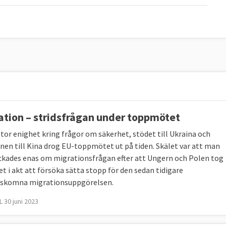
ation – stridsfrågan under toppmötet
stor enighet kring frågor om säkerhet, stödet till Ukraina och
onen till Kina drog EU-toppmötet ut på tiden. Skälet var att man
yckades enas om migrationsfrågan efter att Ungern och Polen tog
let i akt att försöka sätta stopp för den sedan tidigare
skomna migrationsuppgörelsen.
 30 juni 2023