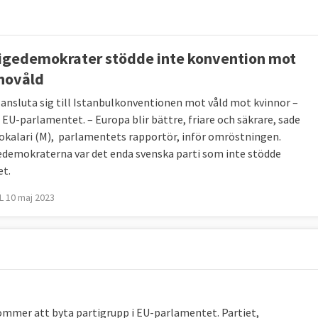
igedemokrater stödde inte konvention mot
novåld
 ansluta sig till Istanbulkonventionen mot våld mot kvinnor –
l EU-parlamentet. – Europa blir bättre, friare och säkrare, sade
okalari (M), parlamentets rapportör, inför omröstningen.
edemokraterna var det enda svenska parti som inte stödde
et.
 10 maj 2023
kommer att byta partigrupp i EU-parlamentet. Partiet,