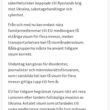
säkerhetsrisker kopplade till Rysslands krig
mot Ukraina, sabotagehandlingar och
cyberhot.
Från och med nu kan endast nära
familjemedlemmar till EU-medborgare få
ettåriga visum för flera inresor, medan
transportarbetare kan få niomånadersvisum.
Båda grupperna måste ha använt tidigare
visum korrekt.
Undantag kan göras för dissidenter,
journalister och människorättsförsvarare,
som i särskilda fall kan få visum för flera
inresor giltiga i upp till fem år.
EU har tidigare begränsat ryssars rätt att resa
i unionen efter landets fullskaliga invasion av
Ukraina. Antalet visum som utfärdades till
ryska medborgare minskade från fyra miljoner