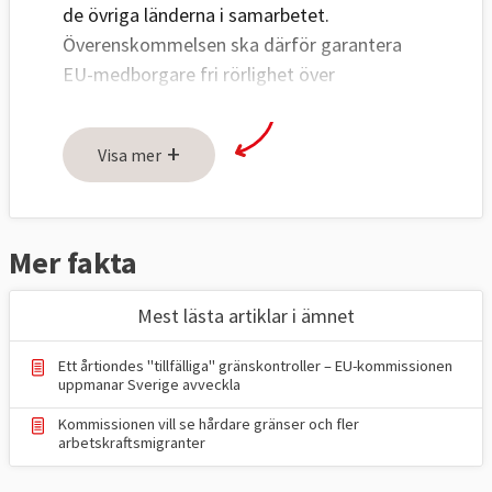
de övriga länderna i samarbetet.
Överenskommelsen ska därför garantera
EU-medborgare fri rörlighet över
gränserna
.
+
Schengenområdet omfattar
för
Visa mer
närvarande EU-länderna Belgien, Bulgarien
Danmark, Estland, Finland, Frankrike,
Grekland, Italien, Kroatien, Lettland,
Mer fakta
Litauen, Luxemburg, Malta, Nederländerna,
Portugal, Rumänien, Spanien, Sverige,
Mest lästa artiklar i ämnet
Tjeckien, Tyskland, Ungern, Polen,
Slovakien, Slovenien och Österrike samt de
Ett årtiondes "tillfälliga" gränskontroller – EU-kommissionen
uppmanar Sverige avveckla
fyra länderna Norge, Island, Liechtenstein
och Schweiz som inte är EU-länder.
Kommissionen vill se hårdare gränser och fler
arbetskraftsmigranter
Irland har valt att helt stå utanför