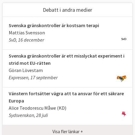
samarbetet. Cypern väntar på att få gå med.
Debatt i andra medier
Namnet Schengen kommer i
från den ort i
Luxemburg där avtalet först
Svenska gränskontroller är kostsam terapi
undertecknades 1985 av Belgien, Tyskland,
Mattias Svensson
Frankrike, Luxemburg och Nederländerna.
SvD, 16 december
Därefter har ytterligare länder anslutit sig.
Svenska gränskontroller är ett misslyckat experiment i
strid mot EU-rätten
Göran Lövestam
Expressen, 17 september
Vänstern fortsätter vägra att ta ansvar för ett säkrare
Europa
Alice Teodorescu Måwe (KD)
Sydsvenskan, 28 juli
Visa fler länkar +