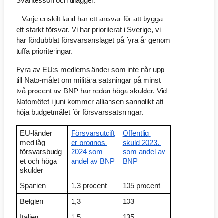
Svantesson och tillägger: 
– Varje enskilt land har ett ansvar för att bygga 
ett starkt försvar. Vi har prioriterat i Sverige, vi 
har fördubblat försvarsanslaget på fyra år genom 
tuffa prioriteringar.
Fyra av EU:s medlemsländer som inte når upp 
till Nato-målet om militära satsningar på minst 
två procent av BNP har redan höga skulder. Vid 
Natomötet i juni kommer alliansen sannolikt att 
höja budgetmålet för försvarssatsningar.  
EU-länder 
F
örsvarsutgift
Offentlig 
med låg 
er prognos 
skuld 2023, 
försvarsbudg
2024 som 
som andel av 
et och höga 
andel av BNP
BNP
skulder
Spanien
1,3 procent
105 procent
Belgien
1,3 
103
Italien
1,5
135  