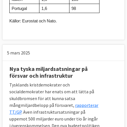
Portugal
1,6
98
Källor: Eurostat och Nato.
5 mars 2025
Nya tyska miljardsatsningar på
försvar och infrastruktur
Tysklands kristdemokrater och
socialdemokrater har enats om att lätta på
skuldbromsen för att kunna satsa
mångmiljardbelopp på försvaret,
rapporterar
TT/GP
. Även infrastruktursatsningar på
uppemot 500 miljarder euro under tio år ingår
i överenskommelsen. Den nya budgetpolitiken