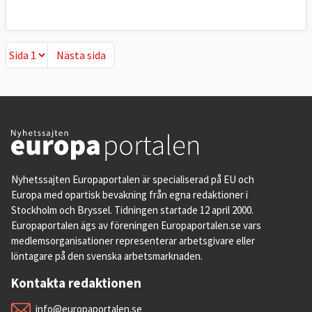
Nästa sida
Nästa sida
Nyhetssajten Europaportalen är specialiserad på EU och
Europa med opartisk bevakning från egna redaktioner i
Stockholm och Bryssel. Tidningen startade 12 april 2000.
Europaportalen ägs av föreningen Europaportalen.se vars
medlemsorganisationer representerar arbetsgivare eller
löntagare på den svenska arbetsmarknaden.
Kontakta redaktionen
info@europaportalen.se