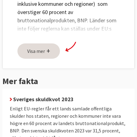
inklusive kommuner och regioner) som
överstiger 60 procent av
bruttonationalprodukten, BNP. Länder som
inte följer reglerna kan ställas under EU:s
förfarande vid alltför stora underskott och i
förlängningen riskera sanktioner.
+
Visa mer
60-procentsgränsen fastslogs ursprungligen
i Maastrichtfördraget 1992 som ett krav för
att delta i valutasamarbetet EMU.
Mer fakta
Stabilitets- och tillväxtpakten, som antogs
1997, reglerar hur reglerna tillämpas och
Sveriges skuldkvot 2023
vilka konsekvenser ett överskridande får.
Statsskuldregeln gäller även EU-länder med
Enligt EU-regler får ett lands samlade offentliga
egen valuta, som Sverige. 2020 beslutade
skulder hos staten, regioner och kommuner inte vara
högre en 60 procent av landets bruttonationalprodukt,
EU-ländernas finansministrar att 60-
BNP. Den svenska skuldkvoten 2023 var 31,5 procent,
procentsregeln tillfälligt
inte ska gälla
för