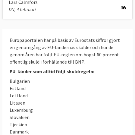
60 procent av BNP.
Lars Calmfors
DN, 4 februari
Sverige överskred 60-procentsgränsen 1999
(hade 60,9 procent) men har därefter legat
under skuldstaket.
Europaportalen har på basis av Eurostats siffror gjort
en genomgång av EU-ländernas skulder och hur de
genom åren har följt EU-reglen om högst 60 procent
offentlig skuld i förhållande till BNP.
EU-länder som alltid följt skuldregeln:
Bulgarien
Estland
Lettland
Litauen
Luxemburg
Slovakien
Tjeckien
Danmark