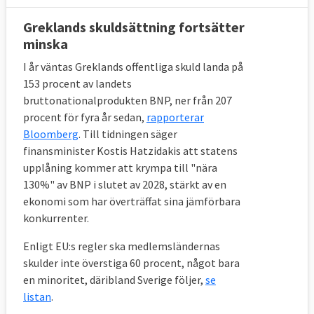
Greklands skuldsättning fortsätter
minska
I år väntas Greklands offentliga skuld landa på
153 procent av landets
bruttonationalprodukten BNP, ner från 207
procent för fyra år sedan,
rapporterar
Bloomberg
. Till tidningen säger
finansminister Kostis Hatzidakis att statens
upplåning kommer att krympa till "nära
130%" av BNP i slutet av 2028, stärkt av en
ekonomi som har överträffat sina jämförbara
konkurrenter.
Enligt EU:s regler ska medlemsländernas
skulder inte överstiga 60 procent, något bara
en minoritet, däribland Sverige följer,
se
listan
.