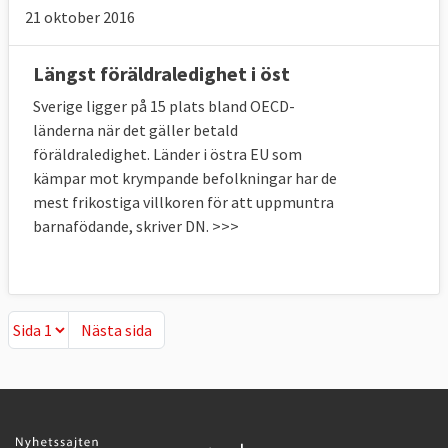
21 oktober 2016
Längst föräldraledighet i öst
Sverige ligger på 15 plats bland OECD-
länderna när det gäller betald
föräldraledighet. Länder i östra EU som
kämpar mot krympande befolkningar har de
mest frikostiga villkoren för att uppmuntra
barnafödande, skriver DN. >>>
Nästa sida
Nästa sida