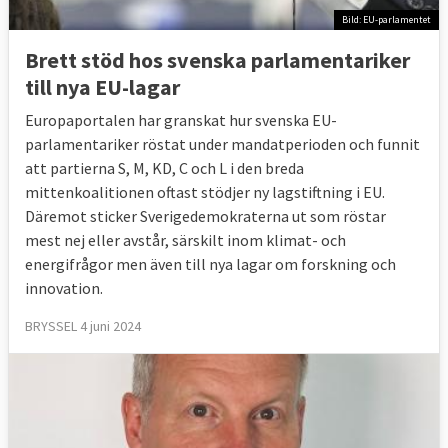
Bild: EU-parlamentet
Brett stöd hos svenska parlamentariker
till nya EU-lagar
Europaportalen har granskat hur svenska EU-
parlamentariker röstat under mandatperioden och funnit
att partierna S, M, KD, C och L i den breda
mittenkoalitionen oftast stödjer ny lagstiftning i EU.
Däremot sticker Sverigedemokraterna ut som röstar
mest nej eller avstår, särskilt inom klimat- och
energifrågor men även till nya lagar om forskning och
innovation.
BRYSSEL 4 juni 2024