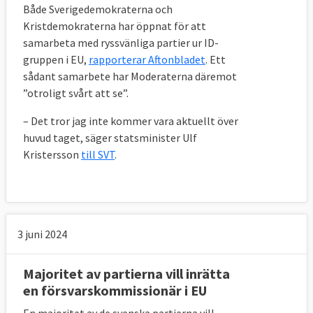
Både Sverigedemokraterna och
Kristdemokraterna har öppnat för att
samarbeta med ryssvänliga partier ur ID-
gruppen i EU,
rapporterar Aftonbladet
. Ett
sådant samarbete har Moderaterna däremot
”otroligt svårt att se”.
– Det tror jag inte kommer vara aktuellt över
huvud taget, säger statsminister Ulf
Kristersson
till SVT
.
3 juni 2024
Majoritet av partierna vill inrätta
en försvarskommissionär i EU
En majoritet av de svenska partierna vill