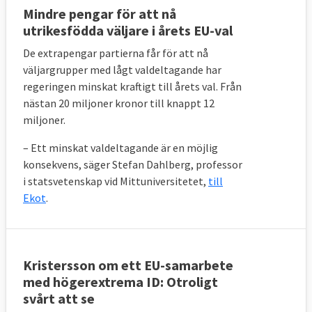
Mindre pengar för att nå
utrikesfödda väljare i årets EU-val
De extrapengar partierna får för att nå
väljargrupper med lågt valdeltagande har
regeringen minskat kraftigt till årets val. Från
nästan 20 miljoner kronor till knappt 12
miljoner.
– Ett minskat valdeltagande är en möjlig
konsekvens, säger Stefan Dahlberg, professor
i statsvetenskap vid Mittuniversitetet,
till
Ekot
.
Kristersson om ett EU-samarbete
med högerextrema ID: Otroligt
svårt att se