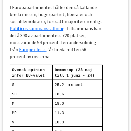
I Europaparlamentet håller den så kallande
breda mitten, högerpartiet, liberaler och
socialdemokrater, fortsatt majoriteten enligt
Politicos sammanställning
. Tillsammans kan
de få 390 av parlamentets 720 platser,
motsvarande 54 procent. I en undersökning
från
Europe elects
får breda mitten 56
procent av rösterna.
Svensk opinion 
Demoskop (23 maj 
inför EU-valet
till 1 juni - 24)
S
25,2 procent
SD
18,6
M
18,0
MP
11,3
V
10,0