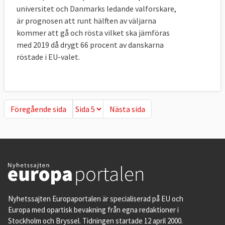
universitet och Danmarks ledande valforskare,
är prognosen att runt hälften av väljarna
kommer att gå och rösta vilket ska jämföras
med 2019 då drygt 66 procent av danskarna
röstade i EU-valet.
Föregående sida
Nästa sida
Föregående sida
Nästa sida
Nyhetssajten Europaportalen är specialiserad på EU och
Europa med opartisk bevakning från egna redaktioner i
Stockholm och Bryssel. Tidningen startade 12 april 2000.