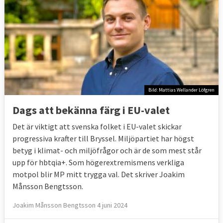
Bild: Mattias Wellander Löfgren
Dags att bekänna färg i EU-valet
Det är viktigt att svenska folket i EU-valet skickar
progressiva krafter till Bryssel. Miljöpartiet har högst
betyg i klimat- och miljöfrågor och är de som mest står
upp för hbtqia+. Som högerextremismens verkliga
motpol blir MP mitt trygga val. Det skriver Joakim
Månsson Bengtsson.
Joakim Månsson Bengtsson 4 juni 2024