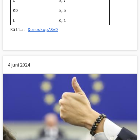
C
5,7
KD
5,5
L
3,1
Källa: 
Demoskop/SvD
4 juni 2024