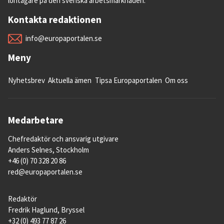
löntagare på den svenska arbetsmarknaden.
Kontakta redaktionen
info@europaportalen.se
Meny
Nyhetsbrev
Aktuella ämen
Tipsa Europaportalen
Om oss
Medarbetare
Chefredaktör och ansvarig utgivare
Anders Selnes, Stockholm
+46 (0) 70 328 20 86
red@europaportalen.se
Redaktör
Fredrik Haglund, Bryssel
+32 (0) 493 77 87 26