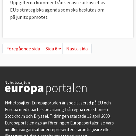
Uppgifterna kommer från senaste utkastet av
EU:s strategiska agenda som ska beslutas om
på junitoppmötet.
Föregående sida
Nästa sida
Föregående sida
Nästa sida
Nyhetssajten Europaportalen är specialiserad på EU och
Europa med opartisk bevakning från egna redaktioner i
Stockholm och Bryssel. Tidningen startade 12 april 2000.
Europaportalen ägs av föreningen Europaportalen.se vars
medlemsorganisationer representerar arbetsgivare eller