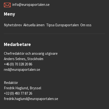
info@europaportalen.se
Meny
Nyhetsbrev
Aktuella ämen
Tipsa Europaportalen
Om oss
Medarbetare
Chefredaktör och ansvarig utgivare
Anders Selnes, Stockholm
+46 (0) 70 328 20 86
red@europaportalen.se
Redaktör
Fredrik Haglund, Bryssel
+32 (0) 493 77 87 26
fredrik.haglund@europaportalen.se