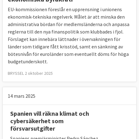
EU-kommissionen föreslår en upprensning i unionens
ekonomisk-tekniska regelverk. Målet är att minska den
administrativa bördan för medlemsländerna och anpassa
reglerna till den nya finanspolitik som klubbades i fjol.
Förslaget kan innebära lättnader i övervakningen för
länder som tidigare fått krisstöd, samt en sänkning av
bötesnivån för euroländer som eventuellt döms för höga
budgetunderskott.
BRYSSEL 2 oktober 2025
14 mars 2025
Spanien vill räkna klimat och
cybersäkerhet som
försvarsutgifter
Spaniens premiärminister Pedro Sánchez