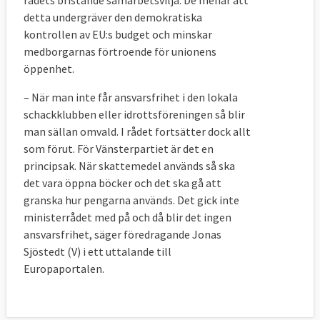
rådets bristande samarbetsvilja. De menar att
detta undergräver den demokratiska
kontrollen av EU:s budget och minskar
medborgarnas förtroende för unionens
öppenhet.
– När man inte får ansvarsfrihet i den lokala
schackklubben eller idrottsföreningen så blir
man sällan omvald. I rådet fortsätter dock allt
som förut. För Vänsterpartiet är det en
principsak. När skattemedel används så ska
det vara öppna böcker och det ska gå att
granska hur pengarna används. Det gick inte
ministerrådet med på och då blir det ingen
ansvarsfrihet, säger föredragande Jonas
Sjöstedt (V) i ett uttalande till
Europaportalen.