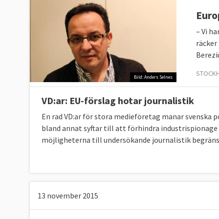
Euro
– Vi h
räcker
Berezi
STOCKH
Bild: Anders Selnes
VD:ar: EU-förslag hotar journalistik
En rad VD:ar för stora medieföretag manar svenska pol
bland annat syftar till att förhindra industrispionage
möjligheterna till undersökande journalistik begräns
13 november 2015