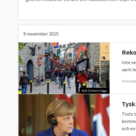
9 november 2015
Reko
Inte s
varit h
9 nove
Bild: Graham Higgs
Tysk
Trots 
kommer
och en