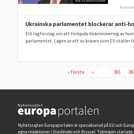
Bild: EU-kommissionen
6 nove
Ukrainska parlamentet blockerar anti-
Ett lagförslag om att förbjuda diskriminering av hom
parlamentet. Lagen är ett av kraven som EU ställer f
First page
Föregående sida
Page
Pa
« Första
‹‹
…
381
38
Nyhetssajten Europaportalen är specialiserad på EU och Euro
egna redaktioner i Stockholm och Bryssel. Tidningen startade 