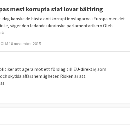
pas mest korrupta stat lovar bättring
ar idag kanske de bästa antikorruptionslagarna i Europa men det
 inte, säger den ledande ukrainske parlamentarikern Oleh
uk.
OLM 18 november 2015
itiker att agera mot ett förslag till EU-direktiv, som
 och skydda affärshemligheter. Risken är att
as.