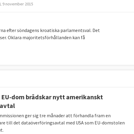
L 9 november 2015
erna efter söndagens kroatiska parlamentsval. Det
ser. Oklara majoritetsförhållanden kan få
r EU-dom brådskar nytt amerikanskt
avtal
missionen ger sig tre månader att förhandla fram en
are till det dataöverföringsavtal med USA som EU-domstolen
t.