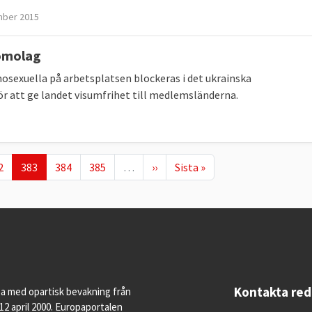
mber 2015
homolag
osexuella på arbetsplatsen blockeras i det ukrainska
ör att ge landet visumfrihet till medlemsländerna.
ge
Nuvarande sida
Page
Page
Nästa sida
Sista sidan
2
383
384
385
…
››
Sista »
Kontakta re
pa med opartisk bevakning från
12 april 2000. Europaportalen