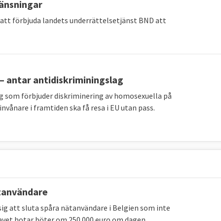
änsningar
att förbjuda landets underrättelsetjänst BND att
 – antar antidiskriminingslag
g som förbjuder diskriminering av homosexuella på
invånare i framtiden ska få resa i EU utan pass.
ätanvändare
ig att sluta spåra nätanvändare i Belgien som inte
 kravet hotar böter om 250 000 euro om dagen.