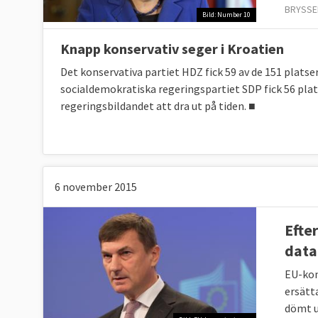
BRYSSE
Bild: Number 10
Knapp konservativ seger i Kroatien
Det konservativa partiet HDZ fick 59 av de 151 plats
socialdemokratiska regeringspartiet SDP fick 56 plat
regeringsbildandet att dra ut på tiden. ■
6 november 2015
Efte
data
EU-kom
ersätt
dömt u