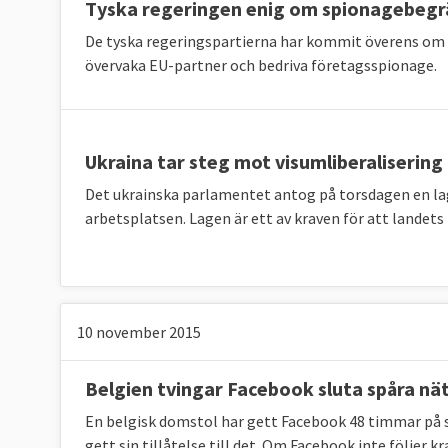
Tyska regeringen enig om spionagebegr
De tyska regeringspartierna har kommit överens om 
övervaka EU-partner och bedriva företagsspionage.
Ukraina tar steg mot visumliberalisering
Det ukrainska parlamentet antog på torsdagen en la
arbetsplatsen. Lagen är ett av kraven för att landets 
10 november 2015
Belgien tvingar Facebook sluta spåra n
En belgisk domstol har gett Facebook 48 timmar på s
gett sin tillåtelse till det. Om Facebook inte följer