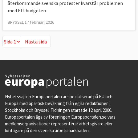
återkommande svenska protester kvarstår problemen
med EU-budgeten.
BRYSSEL 17 februari 2026
Nästa sida
Nästa sida
Nyhetssajten Europaportalen är specialiserad på EU och
Europa med opartisk bevakning från egna redaktioner i
Stockholm och Bryssel. Tidningen startade 12 april 2000.
Europaportalen ägs av föreningen Europaportalen.se vars
medlemsorganisationer representerar arbetsgivare eller
löntagare på den svenska arbetsmarknaden.