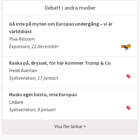
måste vara överens.
Debatt i andra medier
I praktiken blir länderna
oftast överens
Gå inte på myten om Europas undergång – vi är
om hur en fråga bör lösas eller vad en ny lag
världsbäst
ska innehålla för regler. I de allra flesta
Ylva Nilsson
frågor delar rådet sin makt med
Expressen, 22 december
Europaparlamentet och ett beslut kräver
därför att rådet och parlamentet är överens.
Raska på, Bryssel, för här kommer Trump & Co.
Heidi Avellan
I 2018 års stora riksdagsutredning om
EU-
Sydsvenskan, 17 januari
arbetet i riksdagen
betonas att
möjligheterna att få genomslag för en
Musks eget bästa, inte Europas
nationell ståndpunkt ökar ju tidigare i
Ledare
processen den förs fram. Om en
Sydsvenskan, 8 januari
medlemsstat lyckas få sina ståndpunkter
beaktade redan i det förslag som EU-
Visa fler länkar +
kommissionen lägger fram, ökar