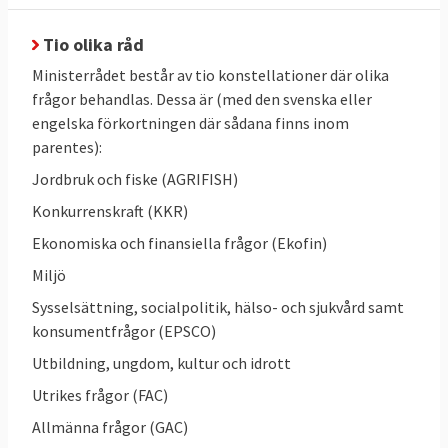
åklagarmyndigheten. Sverige är med i
samarbetet kring patentskydd och
Tio olika råd
makars och registrerade partners
Ministerrådet består av tio konstellationer där olika
förmögenhetsförhållanden.
frågor behandlas. Dessa är (med den svenska eller
engelska förkortningen där sådana finns inom
Ministerrådet har som
regel två
parentes):
betydelsefulla nivåer under ministernivå:
Arbetsgruppsnivå och Coreper. I vissa frågor
Jordbruk och fiske (AGRIFISH)
finns också särskilda kommittéer.
Konkurrenskraft (KKR)
Ekonomiska och finansiella frågor (Ekofin)
Arbetsgrupper består av sakkunniga
Miljö
diplomater från varje medlemsland som
vanligtvis går igenom EU-kommissionens
Sysselsättning, socialpolitik, hälso- och sjukvård samt
förslag mycket grundligt. När en
konsumentfrågor (EPSCO)
arbetsgrupp anses klar lyfts ärendet upp till
Utbildning, ungdom, kultur och idrott
ländernas chefsdiplomater i det så kallade
Utrikes frågor (FAC)
Coreper.
Allmänna frågor (GAC)