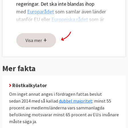
regeringar. Det ska inte blandas ihop
med
Europarådet
som samlar även länder
utanför EU eller
Europeiska rådet
som är
organ för EU-ländernas stats- och
regeringschefer.
+
Visa mer
Ministerrådet är en
juridisk enhet men
finns av praktiska skäl i tio olika varianter,
bestående av en minister från varje lands
Mer fakta
regering beroende på vilken fråga som
diskuteras. När miljörådet har möten
Röstkalkylator
representeras Sverige av miljöministern
medan ministerrådet med den långa titeln
Om inget annat anges i fördragen fattas beslut
Sysselsättning, socialpolitik, hälso- och
sedan 2014 med så kallad
dubbel majoritet
: minst 55
procent av medlemsländerna vars sammanlagda
sjukvård samt konsumentfrågor, ofta kräver
befolkning motsvarar minst 65 procent av EU:s invånare
flera olika ministrars uppmärksamhet.
måste säga ja.
Ministerrådet behandlar förslag från EU-