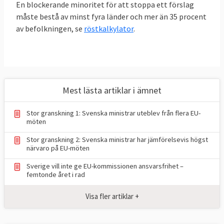
En blockerande minoritet för att stoppa ett förslag
kommissionen.
måste bestå av minst fyra länder och mer än 35 procent
Rådet är lagstiftande inom EU och varje
av befolkningen, se
röstkalkylator
.
minister har befogenhet att fatta bindande
beslut för sin regering. Om inget annat
anges i fördragen fattas beslut sedan första
november 2014 med så kallad
dubbel
Mest lästa artiklar i ämnet
majoritet
: minst 55 procent av
medlemsländerna vars sammanlagda
Stor granskning 1: Svenska ministrar uteblev från flera EU-
befolkning motsvarar minst 65 procent av
möten
EU:s invånare måste säga ja. En blockerande
Stor granskning 2: Svenska ministrar har jämförelsevis högst
närvaro på EU-möten
minoritet för att stoppa ett förslag måste
bestå av minst fyra länder och mer än 35
Sverige vill inte ge EU-kommissionen ansvarsfrihet –
femtonde året i rad
procent av befolkningen, se
röstkalkylator
. Om beslut inte fattas med
Visa fler artiklar +
kvalificerad majoritet sker det med
enhällighet, vilket innebär att alla länder