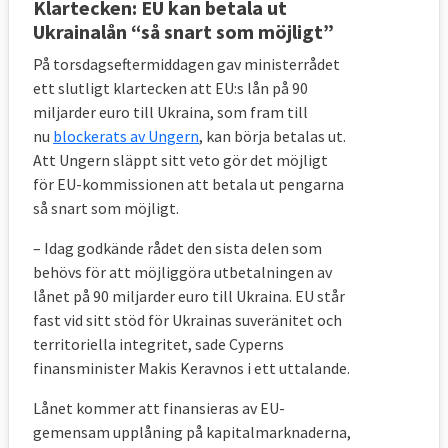
Klartecken: EU kan betala ut
över en fjärdedel av alla nya lagar. Därefter
Ukrainalån “så snart som möjligt”
kommer området rättsliga- och
På torsdagseftermiddagen gav ministerrådet
inrikesfrågor som bland annat behandlar
ett slutligt klartecken att EU:s lån på 90
migration och brottsbekämpning.
miljarder euro till Ukraina, som fram till
Politikområdena har i och med finanskrisen
nu
blockerats av Ungern
, kan börja betalas ut.
och flyktingkrisen hamnat allt högre på EU:s
Att Ungern släppt sitt veto gör det möjligt
dagordning och sammanställningen visar
för EU-kommissionen att betala ut pengarna
detta i antalet nya lagar.
så snart som möjligt.
– Idag godkände rådet den sista delen som
behövs för att möjliggöra utbetalningen av
lånet på 90 miljarder euro till Ukraina. EU står
fast vid sitt stöd för Ukrainas suveränitet och
territoriella integritet, sade Cyperns
finansminister Makis Keravnos i ett uttalande.
Lånet kommer att finansieras av EU-
gemensam upplåning på kapitalmarknaderna,