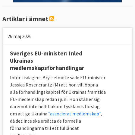
Mellan 2014 och  2023 antog EU-
ländernas regeringar i ministerrådet 734 
Artiklar i ämnet
lagar. EU-ländernas regeringar, var 
oavsett politisk färg, nästan alltid överens 
26 maj 2026
om nya EU-lagar. Sverige röstade nej 14 
gånger – knappt 2 procent av lagarna. I 
Sveriges EU-minister: Inled
nästan 98 procent av omröstningarna 
Ukrainas
röstade Sverige, efter beslut i riksdagens 
medlemskapsförhandlingar
EU-nämnd, ja till nya EU-lagar. Läs 
mer 
Inför tisdagens Brysselmöte sade EU-minister
om undersökningen
.  
Jessica Rosencrantz (M) att hon vill öppna
alla förhandlingskapitel för Ukrainas framtida
EU-medlemskap redan i juni. Hon ställer sig
däremot inte helt bakom Tysklands förslag
om att ge Ukraina
“associerat medlemskap"
,
då det inte ska ersätta de formella
förhandlingarna till ett fulländat