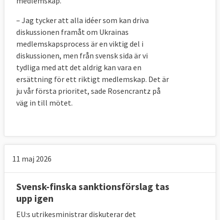
medlemskap.
– Jag tycker att alla idéer som kan driva
diskussionen framåt om Ukrainas
medlemskapsprocess är en viktig del i
diskussionen, men från svensk sida är vi
tydliga med att det aldrig kan vara en
ersättning för ett riktigt medlemskap. Det är
ju vår första prioritet, sade Rosencrantz på
väg in till mötet.
11 maj 2026
Få nej-röster i ministerrådet
Svensk-finska sanktionsförslag tas
upp igen
I de 734 omröstningarna som ägt rum i
ministerrådet sedan juli 2014 har Ungern
EU:s utrikesministrar diskuterar det