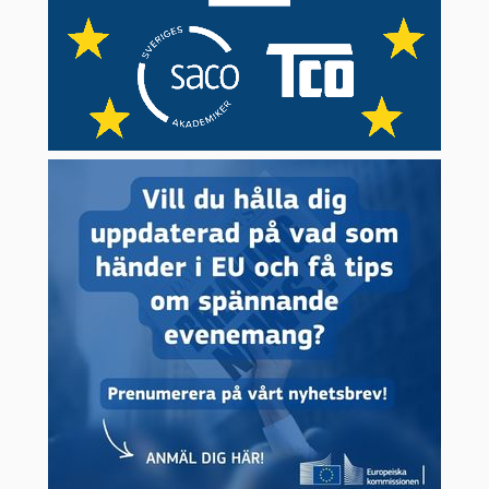
frågorna som rör den gemensamma
jordbrukspolitiken och förbereder
jordbruksministrarnas möten.
Ministerrådets ordförandeskap
roterar
var sjätte månad och ordförande är den
minister vars land för tillfället är
ordförandeland. Ordförandelandet leder
rådets arbete och representerar rådet
gentemot EU:s andra institutioner,
exempelvis i förhandlingar med
parlamentet.
Sverige var
ordförandeland
2001, 2009 och 2023. Se
aktuellt ordförandeland i box till vänster.
EU-länderna och Sverige eniga om det
mesta