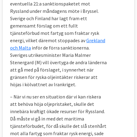
tryckt på nej-knappen flest gånger: 28. Det
eventuella 21:a sanktionspaketet mot
motsvarar knappt 4 procent av alla
Ryssland under måndagens möte i Bryssel.
Sverige och Finland har lagt fram ett
omröstningar. Därefter ligger Polen. Efter
gemensamt förslag om ett fullt
Storbritanniens bortfall är Sverige
tjänsteförbud mot fartyg som fraktar rysk
tillsammans med Nederländerna och
energi, vilket däremot stoppades av
Grekland
Österrike – som röstat nej 14 vardera – de
och Malta
inför de förra sanktionerna.
som invänt mest mot uppgörelserna. (Se
Sveriges utrikesminister Maria Malmer
faktaruta nedan för vilka lagar Sverige
Stenergard (M) vill övertyga de andra länderna
röstat nej till.)
att gå med på förslaget, i synnerhet när
gränsen för ryska oljeintäkter riskerar att
Två länder – Frankrike och Portugal – har
höjas i kölvattnet av Irankriget.
aldrig röstat nej.
– När vi nu ser en situation där vi kan riskera
att behöva höja oljepristaket, skulle det
innebära kraftigt ökade resurser för Ryssland.
Då måste vi gå in med det maritima
tjänsteförbudet, för då skulle det slå stenhårt
mot alla fartyg som fraktar rysk energi, sade