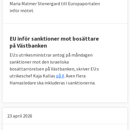
Maria Malmer Stenergard till Europaportalen
inför mötet.
EU inför sanktioner mot bosättare
på Västbanken
EU:s utrikesministrar antog på måndagen
sanktioner mot den israeliska
bosättarrörelsen på Västbanken, skriver EU:s
utrikeschef Kaja Kallas
på X
. Även flera
Hamasledare ska inkluderas i sanktionerna.
Mest ekonomi och finans
Europaportalen har delat in EU-lagarna efter
23 april 2026
område 2014-2018. Det klart största av
dessa är ekonomi och finans som omfattar