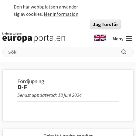
Hoppa till huvudinnehåll
Den här webbplatsen använder
sig av cookies.
Mer information
Jag förstår
Meny
Fördjupning:
D-F
Senast uppdaterad: 18 juni 2024
Debatt i andra medier