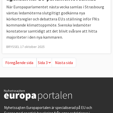
När Europaparlamentet nästa vecka samlas i Strasbourg
väntas ledamöterna slutgiltigt godkänna nya
körkortsregler och debattera EU:s ställning inför FN:s
kommande klimattoppmöte. Svenska ledamöter
konstaterar samtidigt att det blivit svårare att hitta
majoriteter i den nya kammaren.
BRYSSEL 17 oktober 2025
Föregående sida
Nästa sida
Föregående sida
Nästa sida
Nyhetssajten Europaportalen är specialiserad på EU och