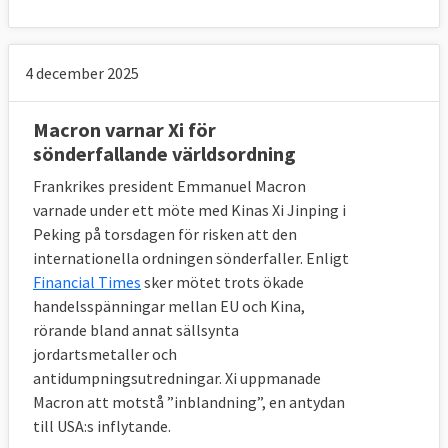
4 december 2025
Macron varnar Xi för
sönderfallande världsordning
Frankrikes president Emmanuel Macron
varnade under ett möte med Kinas Xi Jinping i
Peking på torsdagen för risken att den
internationella ordningen sönderfaller. Enligt
Financial Times
sker mötet trots ökade
handelsspänningar mellan EU och Kina,
rörande bland annat sällsynta
jordartsmetaller och
antidumpningsutredningar. Xi uppmanade
Macron att motstå ”inblandning”, en antydan
till USA:s inflytande.