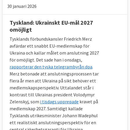
30 januari 2026
Tyskland: Ukrainskt EU-mål 2027
omöjligt
Tysklands förbundskansler Friedrich Merz
avfärdar ett snabbt EU-medlemskap för
Ukraina och kallar målet om anslutning 2027
för omöjligt. Det sade han i onsdags,
rapporterar den tyska telegrambyrån dpa
.
Merz betonade att anslutningsprocessen tar
flera år men att Ukraina på sikt behöver ett
medlemskapsperspektiv. Uttalandet står i
kontrast till Ukrainas president Volodymyr
Zelenskyj, som
i tisdags upprepade
kravet på
medlemskap 2027. Samtidigt kallade
Tysklands utrikesminister Johann Wadephul
ett realistiskt anslutningsperspektiv för en
central säkerhetsgaranti för Ukraina.