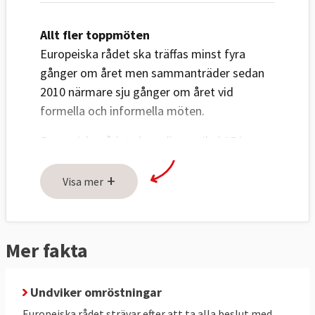
Allt fler toppmöten
Europeiska rådet ska träffas minst fyra
gånger om året men sammanträder sedan
2010 närmare sju gånger om året vid
formella och informella möten.
Europeiska rådet ska enligt artikel 15 i
fördraget "ge unionen de impulser som
+
behövs för dess utveckling och bestämma
Visa mer
dess allmänna politiska riktlinjer och
prioriteringar." Rådet pekar med andra ord
ut unionens färdriktning i olika frågor. Det
Mer fakta
saknar lagstiftande och verkställande makt
och deltar inte i några formella
Undviker omröstningar
beslutsprocesser.
Europeiska rådet strävar efter att ta alla beslut med