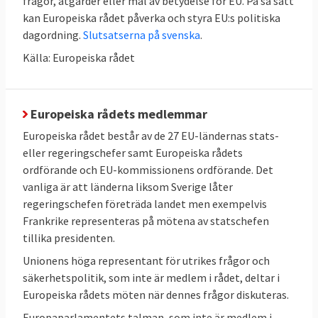
frågor, åtgärder eller mål av betydelse för EU. På så sätt
kan Europeiska rådet påverka och styra EU:s politiska
dagordning.
Slutsatserna på svenska
.
Källa: Europeiska rådet
Europeiska rådets medlemmar
Europeiska rådet består av de 27 EU-ländernas stats-
eller regeringschefer samt Europeiska rådets
ordförande och EU-kommissionens ordförande. Det
vanliga är att länderna liksom Sverige låter
regeringschefen företräda landet men exempelvis
Frankrike representeras på mötena av statschefen
tillika presidenten.
Unionens höga representant för utrikes frågor och
säkerhetspolitik, som inte är medlem i rådet, deltar i
Europeiska rådets möten när dennes frågor diskuteras.
Europaparlamentets talman, som inte är medlem i