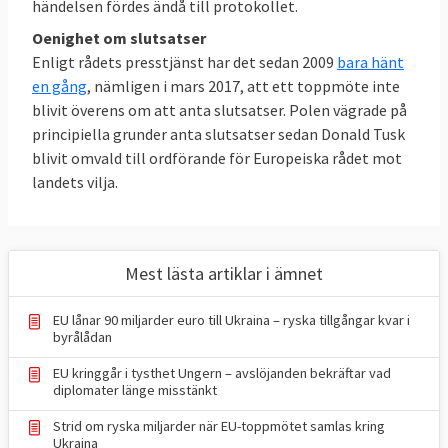
händelsen fördes ändå till protokollet.
Oenighet om slutsatser
Enligt rådets presstjänst har det sedan 2009
bara hänt
en gång
, nämligen i mars 2017, att ett toppmöte inte
blivit överens om att anta slutsatser. Polen vägrade på
principiella grunder anta slutsatser sedan Donald Tusk
blivit omvald till ordförande för Europeiska rådet mot
landets vilja.
Mest lästa artiklar i ämnet
EU lånar 90 miljarder euro till Ukraina – ryska tillgångar kvar i
byrålådan
EU kringgår i tysthet Ungern – avslöjanden bekräftar vad
diplomater länge misstänkt
Strid om ryska miljarder när EU-toppmötet samlas kring
Ukraina