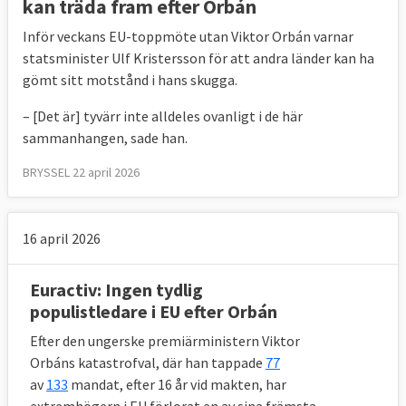
kan träda fram efter Orbán
Inför veckans EU-toppmöte utan Viktor Orbán varnar
statsminister Ulf Kristersson för att andra länder kan ha
gömt sitt motstånd i hans skugga.
– [Det är] tyvärr inte alldeles ovanligt i de här
sammanhangen, sade han.
BRYSSEL 22 april 2026
16 april 2026
Euractiv: Ingen tydlig
populistledare i EU efter Orbán
Efter den ungerske premiärministern Viktor
Orbáns katastrofval, där han tappade
77
av
133
mandat, efter 16 år vid makten, har
extremhögern i EU förlorat en av sina främsta