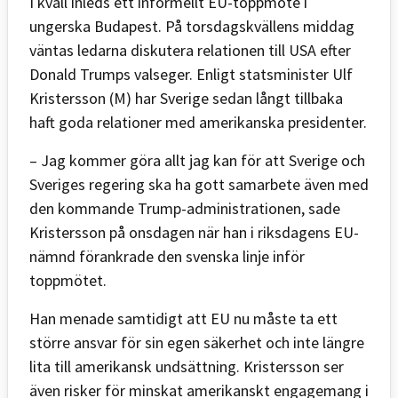
I kväll inleds ett informellt EU-toppmöte i
ungerska Budapest. På torsdagskvällens middag
väntas ledarna diskutera relationen till USA efter
Donald Trumps valseger. Enligt statsminister Ulf
Kristersson (M) har Sverige sedan långt tillbaka
haft goda relationer med amerikanska presidenter.
– Jag kommer göra allt jag kan för att Sverige och
Sveriges regering ska ha gott samarbete även med
den kommande Trump-administrationen, sade
Kristersson på onsdagen när han i riksdagens EU-
nämnd förankrade den svenska linje inför
toppmötet.
Han menade samtidigt att EU nu måste ta ett
större ansvar för sin egen säkerhet och inte längre
lita till amerikansk undsättning. Kristersson ser
även risker för minskat amerikanskt engagemang i