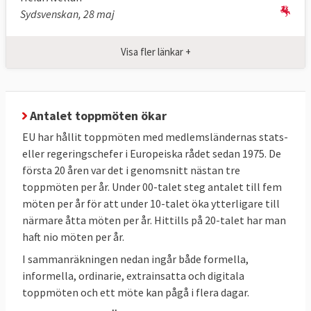
Sydsvenskan, 28 maj
Det är istället
EU-kommissionen
,
Europaparlamentet
och
ministerrådet
som i
Visa fler länkar +
detalj föreslår respektive antar de beslut
och lagar som behövs för att uppnå målen.
Efter varje toppmöte
offentliggör
Antalet toppmöten ökar
Europeiska rådet sina så kallade slutsatser.
EU har hållit toppmöten med medlemsländernas stats-
Inte blandas ihop
eller regeringschefer i Europeiska rådet sedan 1975. De
Europeiska rådet ska inte blandas ihop
första 20 åren var det i genomsnitt nästan tre
med
Europeiska unionens råd
som också
toppmöten per år. Under 00-talet steg antalet till fem
kallas ministerrådet vilket består av
möten per år för att under 10-talet öka ytterligare till
ministrar från varje medlemslands regering
närmare åtta möten per år. Hittills på 20-talet har man
haft nio möten per år.
och är en av lagstiftarna i EU. Det ska inte
heller förväxlas med
Europarådet
som är en
I sammanräkningen nedan ingår både formella,
informella, ordinarie, extrainsatta och digitala
internationell mellanstatlig organisation
toppmöten och ett möte kan pågå i flera dagar.
med främsta uppgift att försvara de