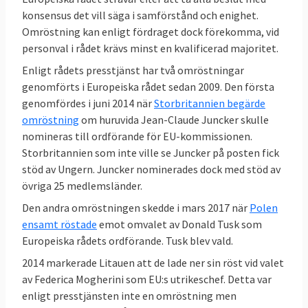
konsensus det vill säga i samförstånd och enighet.
Omröstning kan enligt fördraget dock förekomma, vid
personval i rådet krävs minst en kvalificerad majoritet.
Enligt rådets presstjänst har två omröstningar
genomförts i Europeiska rådet sedan 2009. Den första
genomfördes i juni 2014 när
Storbritannien begärde
omröstning
om huruvida Jean-Claude Juncker skulle
nomineras till ordförande för EU-kommissionen.
Storbritannien som inte ville se Juncker på posten fick
stöd av Ungern. Juncker nominerades dock med stöd av
övriga 25 medlemsländer.
Den andra omröstningen skedde i mars 2017 när
Polen
ensamt röstade
emot omvalet av Donald Tusk som
Europeiska rådets ordförande. Tusk blev vald.
2014 markerade Litauen att de lade ner sin röst vid valet
av Federica Mogherini som EU:s utrikeschef. Detta var
enligt presstjänsten inte en omröstning men