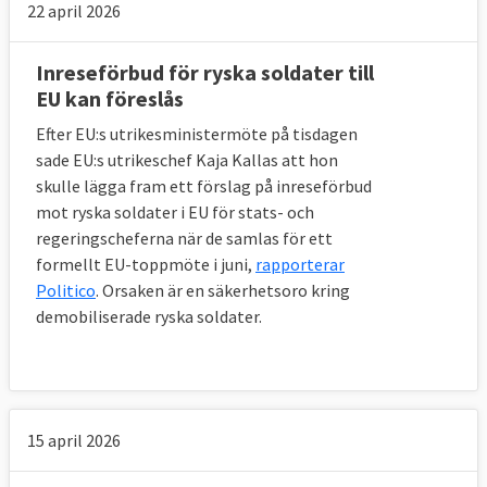
med (exempelvis hur många flyktingar man
22 april 2026
ska ta emot eller hjälpa till att avvisa)
avgörs dels av folkmängden, dels av
Inreseförbud för ryska soldater till
bruttonationalprodukten. Länder som
EU kan föreslås
tidigare tagit emot många asylansökningar
Efter EU:s utrikesministermöte på tisdagen
kan få sin andel nedräknad med tio procent.
sade EU:s utrikeschef Kaja Kallas att hon
skulle lägga fram ett förslag på inreseförbud
Om det visar sig att för få länder anmäler
mot ryska soldater i EU för stats- och
sig villiga att ta emot flyktingar ska
regeringscheferna när de samlas för ett
kommissionen sammankalla ett
formellt EU-toppmöte i juni,
rapporterar
”solidaritetsforum”. Där ska
Politico
. Orsaken är en säkerhetsoro kring
demobiliserade ryska soldater.
medlemsländerna uppmanas att ta emot
fler flyktingar.
För varje omfördelad flykting ska EU-
länderna få 10 000 euro ur EU-budgeten (12
15 april 2026
000 euro för ensamkommande barn).