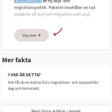
kommissionen
en ny asyl- och
migrationspolitik. Paketet innehåller en rad
aspekter på asyl och migration som asyl,
integration, gränshantering, återvändande,
lagliga vägar och samarbete med ursprungs-
+
och transitländer.
Visa mer
Förslaget är ett försök från EU-
kommissionen att bryta det dödläge som
Mer fakta
funnits bland medlemsländerna sedan 2016
då man lade fram ett tidigare lagpaket. Det
nya ny asyl- och migrationspolitiksförslaget
VAD ÄR DETTA?
har skickats till lagstiftarna i EU-
Här får du en bild av EU:s migrations- och asylpolitik i
parlamentet och medlemsländerna i
dag och historiskt.
ministerrådet. Det ser i stora drag ut så här:
Alla ska screenas
Mest lästa artiklar i ämnet