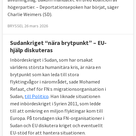
högerpartier. – Deportationsepoken har börjat, säger
europeiska länder i enlighet med ett tidigare
Charlie Weimers (SD).
beslut.
BRYSSEL 26 mars 2026
EU-länderna
beslutade
hösten 2015 att upp
till 120 000 asylsökande skulle kunna flyttas
Sudankriget “nära brytpunkt” – EU-
från Grekland och Italien dit många
hjälp diskuteras
människor kom under flyktingkrisen.
Inbördeskriget i Sudan, som har orsakat
Frågan avgjordes
genom omröstning
i
världens största humanitära kris, är nära en
ministerrådet. Fyra EU-länder röstade emot
brytpunkt som kan leda till stora
flyktingvågor i närområdet, sade Mohamed
och två av dem, Ungern och Slovakien,
tog
Refaat, chef för FN:s migrationsorganisation i
frågan till EU-domstolen med motiveringen
Sudan,
till Politico
. Han liknade situationen
att ministerrådet inte hade rätt att fatta
med inbördeskriget i Syrien 2011, som ledde
beslutet. I september 2017 meddelades
till att omkring en miljon flyktingar kom till
domen
som gav ministerrådet rätt att fatta
Europa. På torsdagen ska FN-organisationer i
ett sådant beslut.
Sudan och EU diskutera kriget och eventuellt
EU-stöd för att hantera situationen.