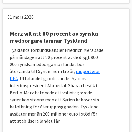
lyckades komma överens lade
kommissionen 2020 fram ett nytt förslag
31 mars 2026
för att överbrygga klyftorna.
11 FRÅGOR OCH SVAR
Merz vill att 80 procent av syriska
medborgare lämnar Tyskland
Tysklands förbundskansler Friedrich Merz sade
1. Vilka fattar beslut om EU:s asylpolitik 
på måndagen att 80 procent av de drygt 900
och hur tas besluten?
000 syriska medborgarna i landet bör
Europaparlamentet tillsammans med EU-
återvända till Syrien inom tre år,
rapporterar
ländernas regeringar i ministerrådet
DPA
. Uttalandet gjordes under Syriens
interimspresident Ahmed al-Sharaa besök i
beslutar om asylpolitiken.
Berlin. Merz betonade att välintegrerade
syrier kan stanna men att Syrien behöver sin
befolkning för återuppbyggnaden. Tyskland
2. Vad vill Sverige?
avsätter mer än 200 miljoner euro i stöd för
att stabilisera landet i år.
Den svenska regeringen välkomnar
kommissionens nya förslag till en