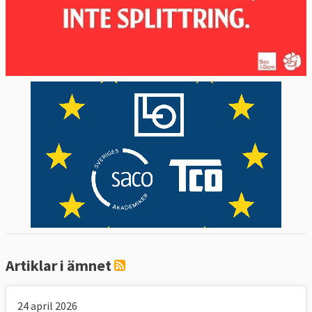
I andra fall ska ansökan prövas i det första
ankomstlandet i EU. Den asylsökande
måste under tiden ansökan behandlas
uppehållas sig landet.
Ny omfördelning – ”obligatorisk
solidaritet”
Den kanske mest kontroversiella delen i
kommissionens asyl- och migrationsförslag
från 2016 var obligatorisk omfördelning av
flyktingar mellan medlemsländerna vid
extra stora tillströmningar av migranter,
som 2015. Idén skrotas nu delvis och ersätts
med något kommissionen kallar
Artiklar i ämnet
”obligatorisk solidaritet”.
Obligatorisk solidaritet ska användas för
24 april 2026