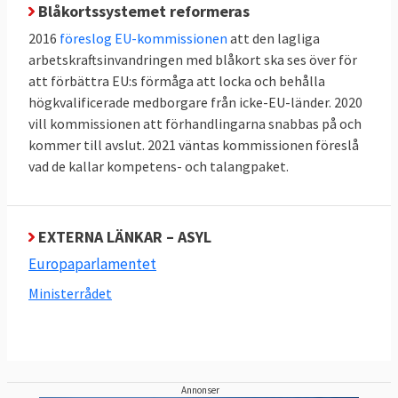
Blåkortssystemet reformeras
Ensamkommande barn och familjer med
2016
föreslog EU-kommissionen
att den lagliga
barn under tolv år undantas från
arbetskraftsinvandringen med blåkort ska ses över för
gränsförfarandena. Även om det finns
att förbättra EU:s förmåga att locka och behålla
medicinska eller behov av särskilt stöd ska
högkvalificerade medborgare från icke-EU-länder. 2020
undantag göras från dessa förfaranden.
vill kommissionen att förhandlingarna snabbas på och
kommer till avslut. 2021 väntas kommissionen föreslå
Deras ansökningar behandlas i ett så kallat
vad de kallar kompetens- och talangpaket.
normalförfarande.
Om tolvveckorsgränsen överskrids ska den
sökande få resa in på medlemslandets
EXTERNA LÄNKAR – ASYL
territorium.
Europaparlamentet
Ministerrådet
Nya regler för var asylansökan ska prövas
EU:s nuvarande så kallade Dublinregler
avgör i vilket medlemsland en asylansökan
ska lämnas in, i de flesta fall i det första EU-
Annonser