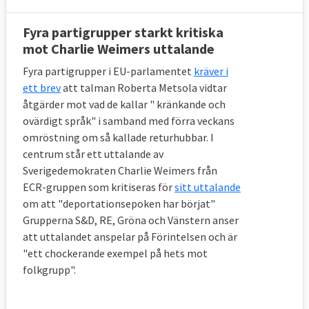
Fyra partigrupper starkt kritiska
mot Charlie Weimers uttalande
PROBLEMET – Vad ska lösas?
Fyra partigrupper i EU-parlamentet
kräver i
Flyktingkrisen hösten 2015 visade enligt EU-
ett brev
att talman Roberta Metsola vidtar
kommissionen på framförallt två brister i
åtgärder mot vad de kallar " kränkande och
EU:s nuvarande asylsystem. Dels att ett
ovärdigt språk" i samband med förra veckans
fåtal medlemsländer fick ta ansvar för en
omröstning om så kallade returhubbar. I
centrum står ett uttalande av
stor majoritet av de asylsökande, däribland
Sverigedemokraten Charlie Weimers från
Sverige. Och dels att asylsökande inte
ECR-gruppen som kritiseras för
sitt uttalande
behandlades lika i alla EU-länder vilket
om att "deportationsepoken har börjat"
gjorde att de sökte sig till vissa
Grupperna S&D, RE, Gröna och Vänstern anser
medlemsländer framför andra.
att uttalandet anspelar på Förintelsen och är
"ett chockerande exempel på hets mot
EU-kommissionen lade först fram ett
folkgrupp".
förslag om en ny migrationspolitik 2016.
Men sedan medlemsländerna inte