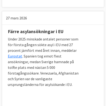
migrations- och asylpakt,
se detaljerna (s.3)
.
Det finns dock ett antal frågor som
regeringen vill analyseras närmare.
27 mars 2026
Regeringen betonar att alla medlemsstater
måste bidra och fullt ut följa de
Färre asylansökningar i EU
gemensamma reglerna. Sedan vill man att
Under 2025 minskade antalet personer som
de delar från förra förslaget 2016 som man
för första gången sökte asyl i EU med 27
är överens om och är mer eller mindre
procent jämfört med året innan, meddelar
färdigförhandlade läggs i ett snabbspår och
Eurostat
. Spanien tog emot flest
ansökningar, medan Sverige hamnade på
antas i närtid. Här finns bland annat regler
tolfte plats med nästan 5 000
om EU:s asylbyrå och
förstagångssökare. Venezuela, Afghanistan
mottagandedirektivet.
och Syrien var de vanligaste
ursprungsländerna för asylsökande i EU.
3. Vad tycker EU:s invånare om 
invandring?