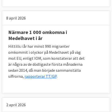
vara upp till kommissionen att avgöra
huruvida det faktiskt rör sig om ett krisläge
eller ej. Givet att så är fallet vill kommission
8 april 2026
utöka omfördelningen av flyktingar att även
omfatta alla asylsökande som exempelvis
Närmare 1 000 omkomna i
personer inom så de kallade
Medelhavet i år
gränsförfarandena. EU-länderna måste
Hittills i år har minst 990 migranter
antingen ta emot flyktingar eller åta sig att
omkommit i olyckor på Medelhavet på väg
avvisa dem utan skyddsbehov – alternativet
mot EU, enligt IOM, som konstaterar att det
att bidra på andra sätt stryks då tillfälligt.
är några av de dödligaste första månaderna
sedan 2014, då man började sammanställa
Man ska även omedelbart kunna bevilja en
siffrorna,
rapporterar TT/GP
.
grupp personer med skyddsbehov ett
tillfälligt skydd i EU-länderna.
Lagliga vägar in
2 april 2026
Kommissionen vill utvidga antalet så kallade