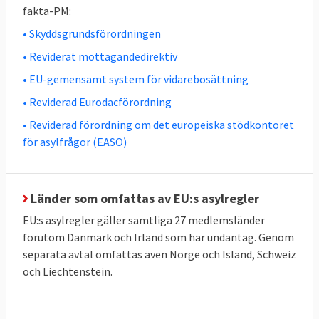
fakta-PM:
villkor ska den genomgå
ett så kallat
• Skyddsgrundsförordningen
gränsförfarande för asylprövning
. Där ska
asylbehovet utredas under högst tolv
• Reviderat mottagandedirektiv
veckor. De asylansökande ska hållas i eller i
• EU-gemensamt system för vidarebosättning
närheten av den yttre gränsen eller i
• Reviderad Eurodacförordning
transitzoner.
• Reviderad förordning om det europeiska stödkontoret
för asylfrågor (EASO)
Tre villkor för gränsförfarande:
Den sökande utgör en risk för allmän
ordning och nationell säkerhet
Länder som omfattas av EU:s asylregler
EU:s asylregler gäller samtliga 27 medlemsländer
Den sökande har lämnat falsk
förutom Danmark och Irland som har undantag. Genom
information eller dokument
separata avtal omfattas även Norge och Island, Schweiz
och Liechtenstein.
Den sökande kommer från ett land där
färre än 20 procent av
asylansökningarna tidigare beviljats i EU