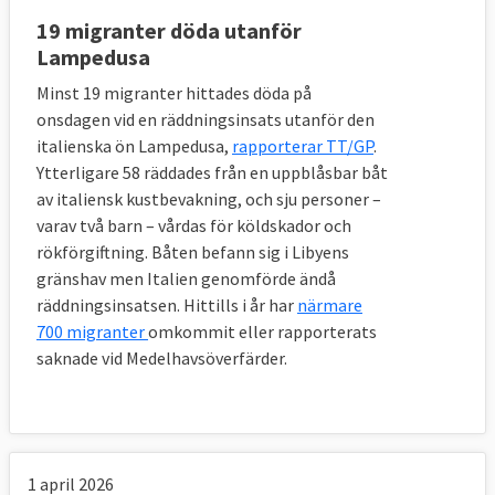
FN-flyktingar som vidarebosätts i EU-
19 migranter döda utanför
länderna. Man lanserar även ett förslag där
Lampedusa
lokala organisationer eller grupper som
Minst 19 migranter hittades döda på
kyrkor ska kunna ta emot flyktingar, ett
onsdagen vid en räddningsinsats utanför den
förslag inspirerat av Kanada och Irland.
italienska ön Lampedusa,
rapporterar TT/GP
.
Ytterligare 58 räddades från en uppblåsbar båt
Sedan tidigare finns ett förslag om så
av italiensk kustbevakning, och sju personer –
kallade blåkort med uppehållstillstånd för
varav två barn – vårdas för köldskador och
eftertraktad arbetskraft.
rökförgiftning. Båten befann sig i Libyens
gränshav men Italien genomförde ändå
I början av 2021 ska kommissionen lägga
räddningsinsatsen. Hittills i år har
närmare
fram fler förslag inom asyl- och
700 migranter
omkommit eller rapporterats
migrationspolitiken. Det rör sig bland annat
saknade vid Medelhavsöverfärder.
om en handlingsplan mot smuggling av
migranter, förslag på tuffare straff för
arbetsgivare som anställer olagliga
migranter och inleda samarbeten med
1 april 2026
ursprungs- och transitländer.