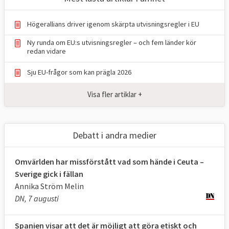
Alla personer som illegalt försöker korsa
EU:s yttre gräns, alla som räddats till havs
Högerallians driver igenom skärpta utvisningsregler i EU
och alla som söker asyl i EU ska screenas.
Ny runda om EU:s utvisningsregler – och fem länder kör
Det gäller även dem som inte söker asyl.
redan vidare
Screeningen omfattar en rad punkter:
Sju EU-frågor som kan prägla 2026
Hälsokontroll och sårbarhetsanalys (för
att bedöma eventuellt vårdbehov eller
Visa fler artiklar +
exempelvis om personen utsatts för
tortyr)
Debatt i andra medier
Identifiering (genom ID- och
resehandlingar och via europeiska
Omvärlden har missförstått vad som hände i Ceuta –
informationsdatabaser)
Sverige gick i fällan
Annika Ström Melin
Registrering och fingeravtryck
DN, 7 augusti
Säkerhetskontroll (för att säkerställa
Spanien visar att det är möjligt att göra etiskt och