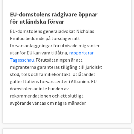
EU-länder som kontinuerligt tar emot
migranter via sjöräddningsinsatser eller om
EU-domstolens rådgivare öppnar
antalet migranter i ett visst EU-land
för utländska förvar
bedöms vara alltför stort. Alla EU-länder
EU-domstolens generaladvokat Nicholas
måste då hjälpa till på minst ett av tre olika
Emilou bedömde på torsdagen att
sätt:
förvarsanläggningar för utvisade migranter
utanför EU kan vara tillåtna,
rapporterar
Man tar emot flyktingar från andra EU-
Tagesschau
. Förutsättningen är att
länder
migranterna garanteras tillgång till juridiskt
stöd, tolk och familiekontakt. Utlåtandet
Man anordnar avvisningar av migranter
gäller Italiens förvarscenter i Albanien. EU-
som inte har asylskäl (så kallat
domstolen är inte bunden av
”återvändandesponsorskap”)
rekommendationen och ett slutligt
avgörande väntas om några månader.
Man bidrar med materiel och
kapacitetsuppbyggande
Hur mycket varje medlemsland ska bidra