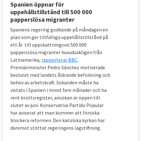
Spanien öppnar för
EU-länder som visar ”obligatorisk
uppehållstillstånd till 500 000
solidaritet” genom att åta sig att anordna
papperslösa migranter
avvisningar av migranter utan skyddsbehov
har åtta månader på sig att kontakta deras
Spaniens regering godkände på måndagen en
plan som ger tillfälliga uppehållstillstånd på
hemländer och se till att de migranterna tas
ett år till uppskattningsvis 500 000
emot. Om EU-landet efter de åtta
papperslösa migranter huvudsakligen från
månaderna inte lyckats avvisa migranterna
Latinamerika,
rapporterar BBC
.
får de själva ta emot dem till dess
Premiärminister Pedro Sánchez motiverade
avvisningen kan verkställas.
beslutet med landets åldrande befolkning och
behov av arbetskraft. Sökanden måste ha
I krissituationer
vistats i Spanien i minst fem månader och ha
rent brottsregister, ansökan är öppen till
Kommissionen lägger även fram ett förslag
slutet av juni. Konservativa Partido Popular
om hur asyl- och migrationspolitiken ska
har aviserat att man kommer att försöka
står rustat mot eventuell framtida stora
blockera reformen. Den katolska kyrkan har
tillströmningar av migranter till EU eller vid
däremot stöttat regeringens lagstiftning.
andra kriser som coronapandemin. Det ska