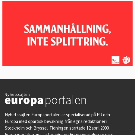
Nyhetssajten Europaportalen är specialiserad på EU och
Europa med opartisk bevakning från egna redaktioner i
Stockholm och Bryssel. Tidningen startade 12 april 2000.
Europaportalen ägs av föreningen Europaportalen.se vars