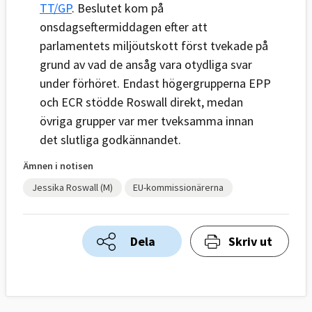
TT/GP
. Beslutet kom på
onsdagseftermiddagen efter att
parlamentets miljöutskott först tvekade på
grund av vad de ansåg vara otydliga svar
under förhöret. Endast högergrupperna EPP
och ECR stödde Roswall direkt, medan
övriga grupper var mer tveksamma innan
det slutliga godkännandet.
Ämnen i notisen
Jessika Roswall (M)
EU-kommissionärerna
Dela
Skriv ut