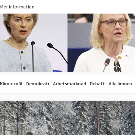
Mer information
Klimatmål
Demokrati
Arbetsmarknad
Debatt
Alla ämnen