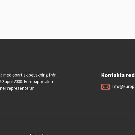
Kontakta re
pa med opartisk bevakning från
12 april 2000. Europaportalen
info@europa
oner representerar