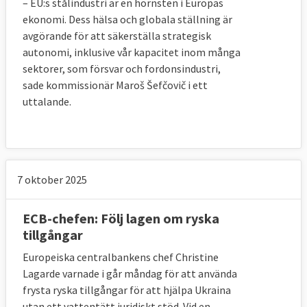
– EU:s stålindustri är en hörnsten i Europas
ekonomi. Dess hälsa och globala ställning är
avgörande för att säkerställa strategisk
autonomi, inklusive vår kapacitet inom många
sektorer, som försvar och fordonsindustri,
sade kommissionär Maroš Šefčovič i ett
uttalande.
7 oktober 2025
ECB-chefen: Följ lagen om ryska
tillgångar
Europeiska centralbankens chef Christine
Lagarde varnade i går måndag för att använda
frysta ryska tillgångar för att hjälpa Ukraina
utan ett vattentätt juridiskt stöd. Vid en