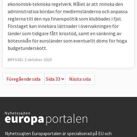
ekonomisk-tekniska regelverk. Målet är att minska den
administrativa bördan för medlemsländerna och anpassa
reglerna till den nya finanspolitik som klubbades i fjol.
Förslaget kan innebära lättnader i övervakningen för
länder som tidigare fått krisstöd, samt en sänkning av
bötesnivån för euroländer som eventuellt döms för höga
budgetunderskott.
BRYSSEL 2 oktober 2025
Föregående sida
Nästa sida
Föregående sida
Nästa sida
Nyhetssajten Europaportalen är specialiserad på EU och