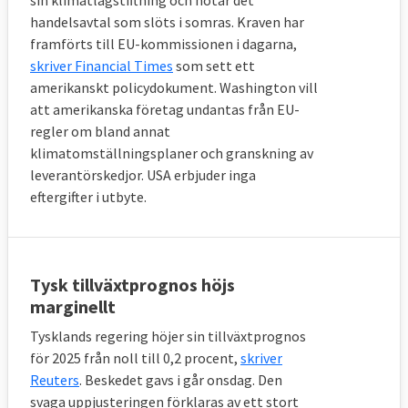
sin klimatlagstiftning och hotar det
handelsavtal som slöts i somras. Kraven har
framförts till EU-kommissionen i dagarna,
skriver Financial Times
som sett ett
amerikanskt policydokument. Washington vill
att amerikanska företag undantas från EU-
regler om bland annat
klimatomställningsplaner och granskning av
leverantörskedjor. USA erbjuder inga
eftergifter i utbyte.
Tysk tillväxtprognos höjs
marginellt
Tysklands regering höjer sin tillväxtprognos
för 2025 från noll till 0,2 procent,
skriver
Reuters
. Beskedet gavs i går onsdag. Den
svaga uppjusteringen förklaras av ett stort