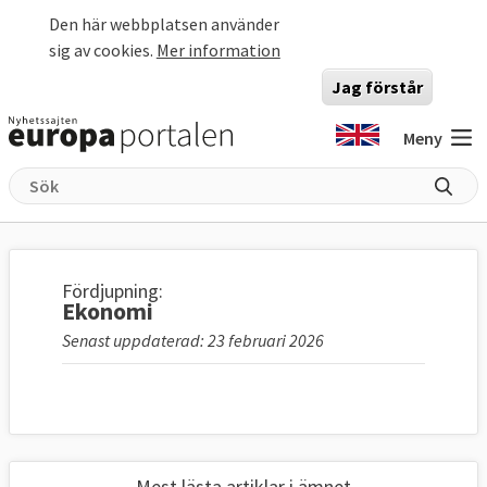
Hoppa till huvudinnehåll
Den här webbplatsen använder
sig av cookies.
Mer information
Jag förstår
Meny
Fördjupning:
Ekonomi
Senast uppdaterad: 23 februari 2026
Mest lästa artiklar i ämnet