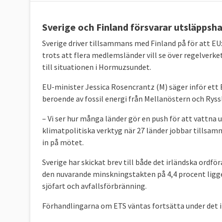
Sverige och Finland försvarar utsläppsh
Sverige driver tillsammans med Finland på för att EU:
trots att flera medlemsländer vill se över regelverke
till situationen i Hormuzsundet.
EU-minister Jessica Rosencrantz (M) säger inför et
beroende av fossil energi från Mellanöstern och Ryssl
– Vi ser hur många länder gör en push för att vattna 
klimatpolitiska verktyg när 27 länder jobbar tillsam
in på mötet.
Sverige har skickat brev till både det irländska ord
den nuvarande minskningstakten på 4,4 procent ligger
sjöfart och avfallsförbränning.
Förhandlingarna om ETS väntas fortsätta under det 