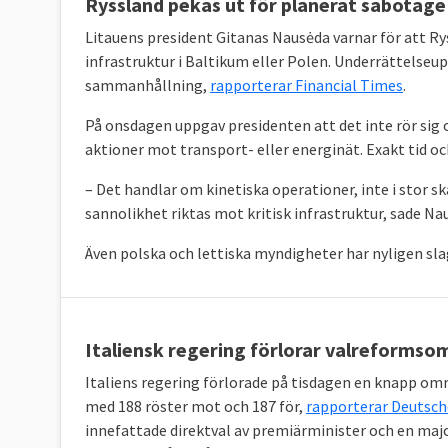
Ryssland pekas ut för planerat sabotag
Litauens president Gitanas Nausėda varnar för att Rys
infrastruktur i Baltikum eller Polen. Underrättelseupp
sammanhållning,
rapporterar Financial Times
.
På onsdagen uppgav presidenten att det inte rör sig
aktioner mot transport- eller energinät. Exakt tid och
– Det handlar om kinetiska operationer, inte i stor 
sannolikhet riktas mot kritisk infrastruktur, sade Na
Även polska och lettiska myndigheter har nyligen sla
Italiensk regering förlorar valreformso
Italiens regering förlorade på tisdagen en knapp o
med 188 röster mot och 187 för,
rapporterar Deutsch
innefattade direktval av premiärminister och en maj