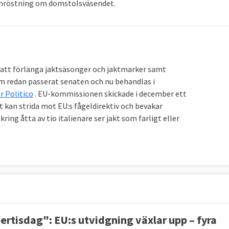
komröstning om domstolsväsendet.
m att förlänga jaktsäsonger och jaktmarker samt
m redan passerat senaten och nu behandlas i
r Politico
. EU-kommissionen skickade i december ett
 kan strida mot EU:s fågeldirektiv och bevakar
ing åtta av tio italienare ser jakt som farligt eller
ertisdag": EU:s utvidgning växlar upp – fyra