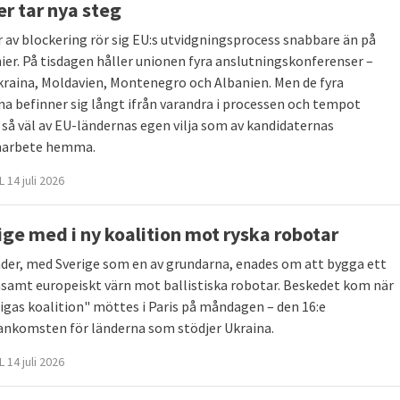
er tar nya steg
år av blockering rör sig EU:s utvidgningsprocess snabbare än på
ier. På tisdagen håller unionen fyra anslutningskonferenser –
raina, Moldavien, Montenegro och Albanien. Men de fyra
na befinner sig långt ifrån varandra i processen och tempot
 så väl av EU-ländernas egen vilja som av kandidaternas
marbete hemma.
 14 juli 2026
ige med i ny koalition mot ryska robotar
nder, med Sverige som en av grundarna, enades om att bygga ett
amt europeiskt värn mot ballistiska robotar. Beskedet kom när
lligas koalition" möttes i Paris på måndagen – den 16:e
komsten för länderna som stödjer Ukraina.
 14 juli 2026