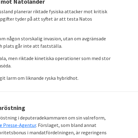
e mot Natoländer
sland planerar riktade fysiska attacker mot kritisk
gifter tyder på att syftet är att testa Natos
 om någon storskalig invasion, utan om avgränsade
 plats går inte att fastställa.
skala, men riktade kinetiska operationer som med stor
usėda.
git larm om liknande ryska hybridhot.
mröstning
mröstning i deputeradekammaren om sin valreform,
e Presse-Agentur
. Förslaget, som bland annat
oritetsbonus i mandatfördelningen, är regeringens