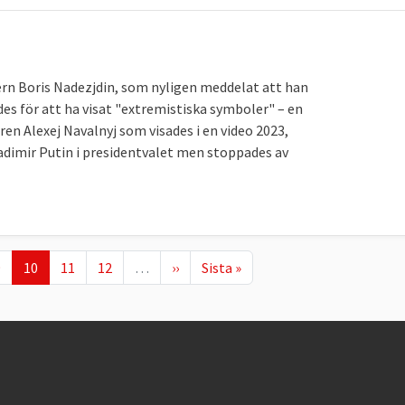
rn Boris Nadezjdin, som nyligen meddelat att han
es för att ha visat "extremistiska symboler" – en
ren Alexej Navalnyj som visades i en video 2023,
adimir Putin i presidentvalet men stoppades av
age
Nuvarande sida
Page
Page
Nästa sida
Sista sidan
9
10
11
12
…
››
Sista »