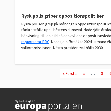
Rysk polis griper oppositionspolitiker
Ryska polisen grep på måndagen oppositionspolitike
tänkte ställa upp i höstens dumaval. Nadezjdin åtalad
hänvisning till en bild på den avlidne oppositionsleda
rapporterar BBC
. Nadezjdin försökte 2024 utmana Vl
valkommissionen. Nästa presidentval hålls 2030.
First page
Föregående sida
Page
P
« Första
‹‹
…
8