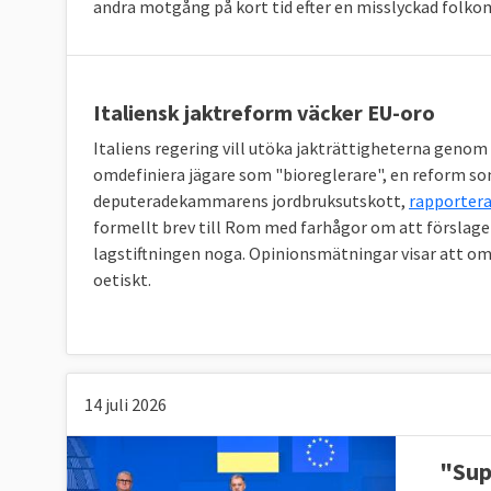
andra motgång på kort tid efter en misslyckad fol
Italiensk jaktreform väcker EU-oro
Italiens regering vill utöka jakträttigheterna geno
omdefiniera jägare som "bioreglerare", en reform so
deputeradekammarens jordbruksutskott,
rapportera
formellt brev till Rom med farhågor om att förslaget
lagstiftningen noga. Opinionsmätningar visar att omkr
oetiskt.
14 juli 2026
"Sup