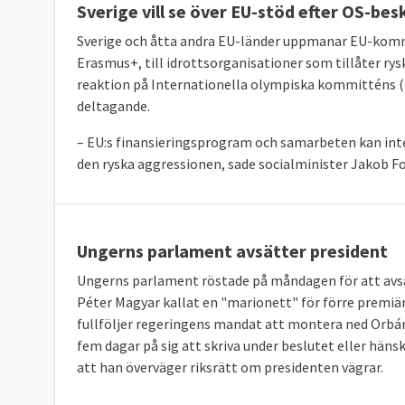
Sverige vill se över EU-stöd efter OS-be
Sverige och åtta andra EU-länder uppmanar EU-kommis
Erasmus+, till idrottsorganisationer som tillåter rys
reaktion på Internationella olympiska kommitténs (I
deltagande.
– EU:s finansieringsprogram och samarbeten kan inte
den ryska aggressionen, sade socialminister Jakob Fo
Ungerns parlament avsätter president
Ungerns parlament röstade på måndagen för att avs
Péter Magyar kallat en "marionett" för förre premiä
fullföljer regeringens mandat att montera ned Orbá
fem dagar på sig att skriva under beslutet eller häns
att han överväger riksrätt om presidenten vägrar.