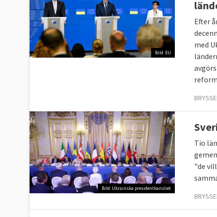
länd
Efter 
decenn
med Uk
Bild: EU
länder
avgörs
refor
BRYSSEL
Sver
Tio lä
gemens
"de vi
samman
Bild: Ukrainska presidentkansliet
BRYSSEL