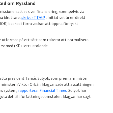
sked om Ryssland
sionen att se över finansiering, exempelvis via
ka idrottare,
skriver TT/GP
. Initiativet är en direkt
OK) besked i förra veckan att öppna för ryskt
 utformas på ett sätt som riskerar att normalisera
rssmed (KD) i ett uttalande.
ätta president Tamás Sulyok, som premiärminister
rministern Viktor Orbán. Magyar sade att avsättningen
ns system,
rapporterar Financial Times
. Sulyok har
kjuta det till författningsdomstolen. Magyar har sagt