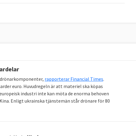
nardelar
ka drönarkomponenter,
rapporterar Financial Times
.
jarder euro. Huvudregeln är att materiel ska köpas
 europeisk industri inte kan möta de enorma behoven
ina. Enligt ukrainska tjänstemän står drönare för 80