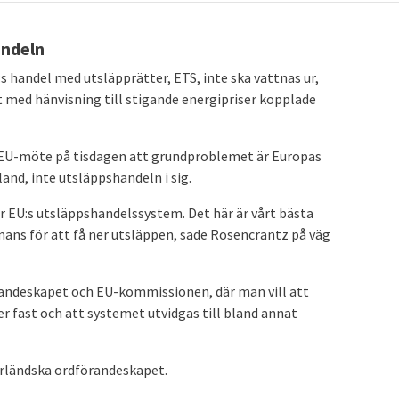
andeln
s handel med utsläpprätter, ETS, inte ska vattnas ur,
t med hänvisning till stigande energipriser kopplade
t EU-möte på tisdagen att grundproblemet är Europas
and, inte utsläppshandeln i sig.
ur EU:s utsläppshandelssystem. Det här är vårt bästa
mans för att få ner utsläppen, sade Rosencrantz på väg
förandeskapet och EU-kommissionen, där man vill att
 fast och att systemet utvidgas till bland annat
irländska ordförandeskapet.