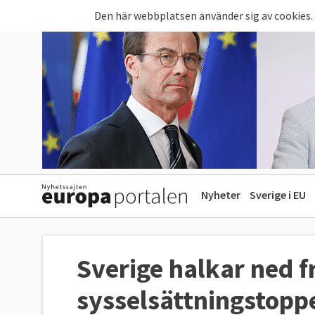
Hoppa till huvudinnehåll
Den här webbplatsen använder sig av cookies.
Nyheter
Sverige i EU
Sverige halkar ned f
sysselsättningstopp