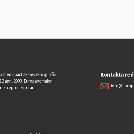
Kontakta re
pa med opartisk bevakning från
12 april 2000. Europaportalen
info@europa
oner representerar